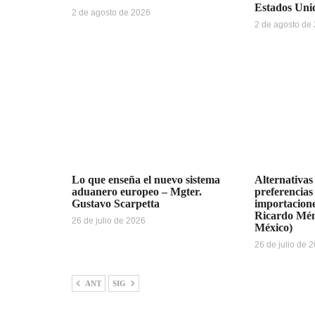
Estados Uni
2 de agosto de 2026
2 de agosto de
Lo que enseña el nuevo sistema
Alternativas
aduanero europeo – Mgter.
preferencias
Gustavo Scarpetta
importacione
Ricardo Mén
26 de julio de 2026
México)
26 de julio de 
ANT
SIG