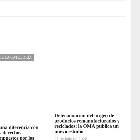
DE LA CATEGORÍA
Determinación del origen de
productos remanufacturados y
reciclados: la OMA publica un
 una diferencia con
nuevo estudio
os derechos
impuestos por los
31 de julio de 2026