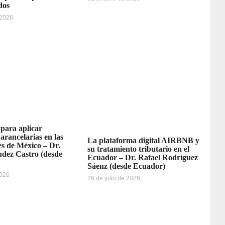
dos
 2026
 para aplicar
 arancelarias en las
La plataforma digital AIRBNB y
s de México – Dr.
su tratamiento tributario en el
dez Castro (desde
Ecuador – Dr. Rafael Rodríguez
Sáenz (desde Ecuador)
2026
26 de julio de 2026