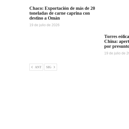
Chaco: Exportación de más de 20
toneladas de carne caprina con
destino a Omán
19 de julio de 2026
Torres eólica
China: apert
por presunt
19 de julio de 
ANT
SIG