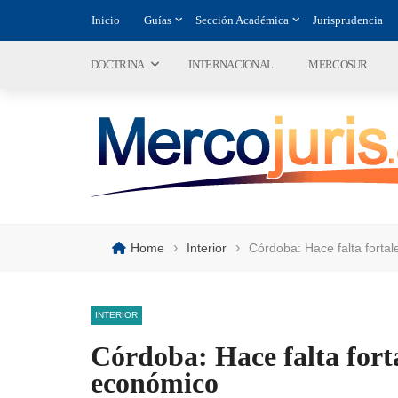
Inicio
Guías
Sección Académica
Jurisprudencia
DOCTRINA
INTERNACIONAL
MERCOSUR
›
›
Home
Interior
Córdoba: Hace falta forta
INTERIOR
Córdoba: Hace falta forta
económico