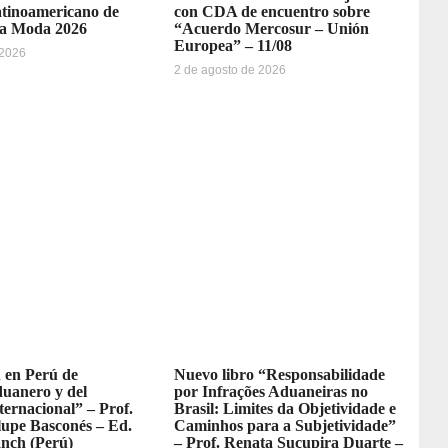
tinoamericano de
con CDA de encuentro sobre
la Moda 2026
“Acuerdo Mercosur – Unión
Europea” – 11/08
 2026
2 de agosto de 2026
 en Perú de
Nuevo libro “Responsabilidade
uanero y del
por Infrações Aduaneiras no
ernacional” – Prof.
Brasil: Limites da Objetividade e
lupe Basconés – Ed.
Caminhos para a Subjetividade”
anch (Perú)
– Prof. Renata Sucupira Duarte –