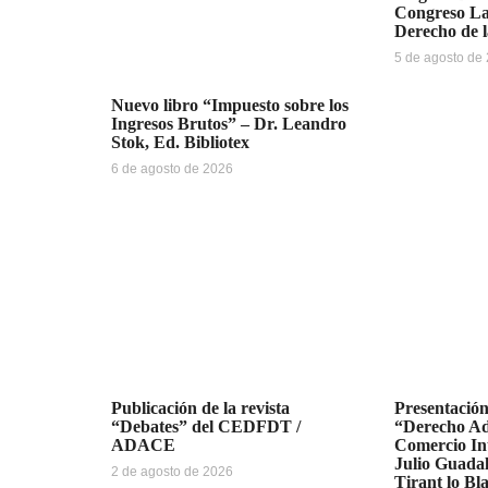
Congreso La
Derecho de 
5 de agosto de
Nuevo libro “Impuesto sobre los
Ingresos Brutos” – Dr. Leandro
Stok, Ed. Bibliotex
6 de agosto de 2026
Publicación de la revista
Presentación
“Debates” del CEDFDT /
“Derecho Ad
ADACE
Comercio Int
Julio Guada
2 de agosto de 2026
Tirant lo Bl