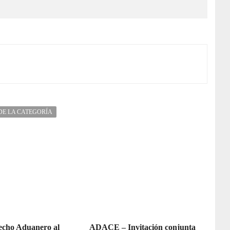
DE LA CATEGORÍA
recho Aduanero al
ADACE – Invitación conjunta