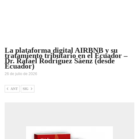
La plataforma digital AIRBNB y su
tratamiento tributario en el Ecuador –
Dr. Rafael Rodríguez Sáenz (desde
Ecuador)
26 de julio de 2026
ANT
SIG