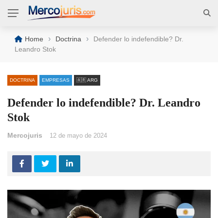
›
›
Home
Doctrina
Defender lo indefendible? Dr.
Leandro Stok
DOCTRINA
EMPRESAS
🇦🇷 ARG
Defender lo indefendible? Dr. Leandro
Stok
Mercojuris
12 de mayo de 2024