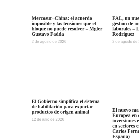
Mercosur–China: el acuerdo
FAL, un nue
imposible y las tensiones que el
gestión de i
bloque no puede resolver – Mgter
laborales – 
Gustavo Fadda
Rodriguez
2 de agosto de 2026
2 de agosto de
El Gobierno simplifica el sistema
de habilitación para exportar
El nuevo ma
productos de origen animal
Europea en e
12 de julio de 2026
inversiones 
en sectores e
Carlos Fern
España)