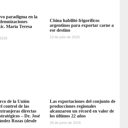
vo paradigma en la
China habilitó frigoríficos
ndemnizaciones
argentinos para exportar carne a
Lic. María Teresa
ese destino
19 de julio de 2026
 2026
rco de la Unión
Las exportaciones del conjunto de
l control de las
producciones regionales
extranjeras directas
alcanzaron un récord en valor de
stratégicos – Dr. José
los últimos 22 años
ández Rozas (desde
28 de junio de 2026