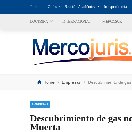
Inicio
Guías
Sección Académica
Jurisprudencia
DOCTRINA
INTERNACIONAL
MERCOSUR
›
›
Home
Empresas
Descubrimiento de gas
EMPRESAS
Descubrimiento de gas n
Muerta