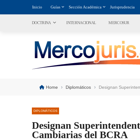
Inicio
Guías
Sección Académica
Jurisprudencia
DOCTRINA
INTERNACIONAL
MERCOSUR
›
›
Home
Diplomáticos
Designan Superinten
DIPLOMÁTICOS
Designan Superintendent
Cambiarias del BCRA