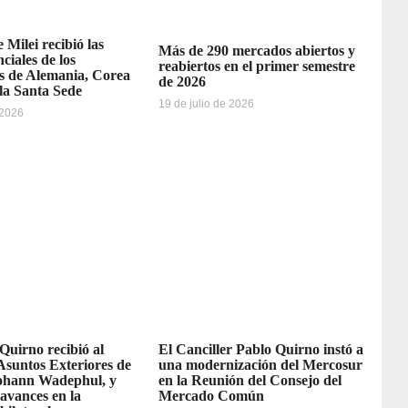
 Milei recibió las
Más de 290 mercados abiertos y
ciales de los
reabiertos en el primer semestre
 de Alemania, Corea
de 2026
 la Santa Sede
19 de julio de 2026
 2026
 Quirno recibió al
El Canciller Pablo Quirno instó a
Asuntos Exteriores de
una modernización del Mercosur
ohann Wadephul, y
en la Reunión del Consejo del
avances en la
Mercado Común