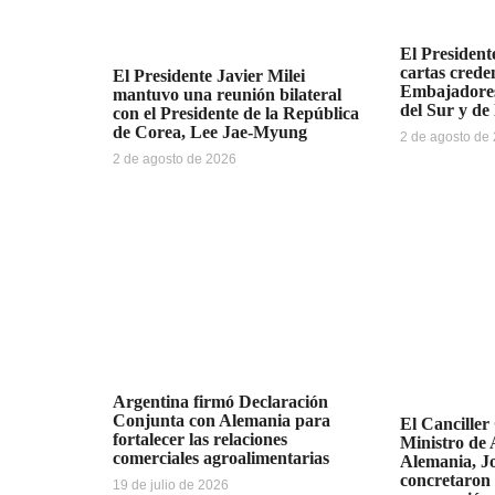
El Presidente
cartas creden
El Presidente Javier Milei
Embajadores
mantuvo una reunión bilateral
del Sur y de
con el Presidente de la República
de Corea, Lee Jae-Myung
2 de agosto de
2 de agosto de 2026
Argentina firmó Declaración
Conjunta con Alemania para
El Canciller
fortalecer las relaciones
Ministro de 
comerciales agroalimentarias
Alemania, J
concretaron 
19 de julio de 2026