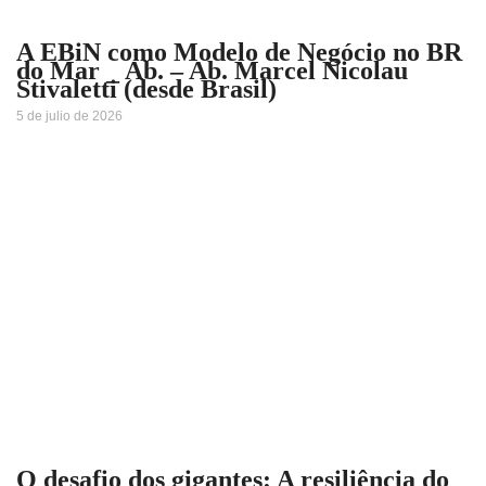
A EBiN como Modelo de Negócio no BR
do Mar _ Ab. – Ab. Marcel Nicolau
Stivaletti (desde Brasil)
5 de julio de 2026
O desafio dos gigantes: A resiliência do