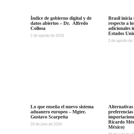
Índice de gobierno digital y de
Brasil inicia
datos abiertos – Dr. Alfredo
respecto a l
Collosa
adicionales 
Estados Uni
2 de agosto de 2026
2 de agosto de
Lo que enseña el nuevo sistema
Alternativas
aduanero europeo – Mgter.
preferencias
Gustavo Scarpetta
importacione
Ricardo Mén
26 de julio de 2026
México)