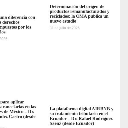
Determinación del origen de
productos remanufacturados y
reciclados: la OMA publica un
 una diferencia con
nuevo estudio
os derechos
impuestos por los
31 de julio de 2026
dos
 2026
 para aplicar
 arancelarias en las
La plataforma digital AIRBNB y
s de México – Dr.
su tratamiento tributario en el
dez Castro (desde
Ecuador – Dr. Rafael Rodríguez
Sáenz (desde Ecuador)