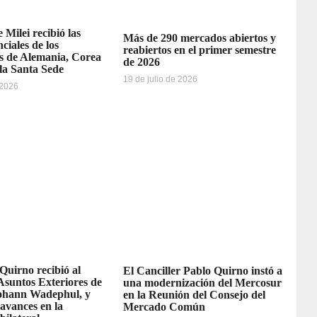
 Milei recibió las
Más de 290 mercados abiertos y
ciales de los
reabiertos en el primer semestre
 de Alemania, Corea
de 2026
 la Santa Sede
19 de julio de 2026
 2026
 Quirno recibió al
El Canciller Pablo Quirno instó a
Asuntos Exteriores de
una modernización del Mercosur
ohann Wadephul, y
en la Reunión del Consejo del
avances en la
Mercado Común