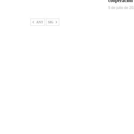
cooperación 
5 de julio de 2
ANT
SIG