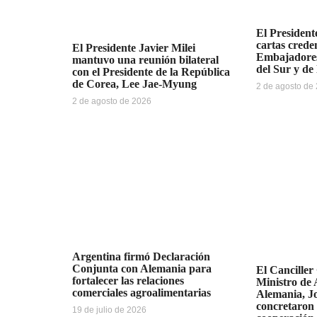
El Presidente
cartas creden
El Presidente Javier Milei
Embajadores
mantuvo una reunión bilateral
del Sur y de
con el Presidente de la República
de Corea, Lee Jae-Myung
2 de agosto de
2 de agosto de 2026
Argentina firmó Declaración
Conjunta con Alemania para
El Canciller
fortalecer las relaciones
Ministro de 
comerciales agroalimentarias
Alemania, J
concretaron 
19 de julio de 2026