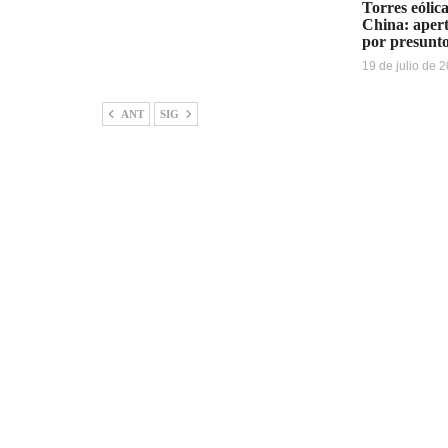
Torres eólica
China: apert
por presunt
19 de julio de 
ANT
SIG