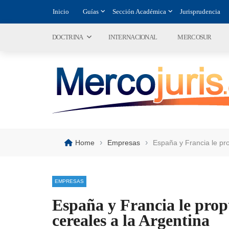
Inicio
Guías
Sección Académica
Jurisprudencia
DOCTRINA
INTERNACIONAL
MERCOSUR
›
›
Home
Empresas
España y Francia le pr
EMPRESAS
España y Francia le prop
cereales a la Argentina