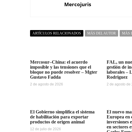
Mercojuris
ARTÍCULOS RELACIONADOS
MÁS DEL AUTOR
MÁS 
Mercosur–China: el acuerdo
FAL, un nue
imposible y las tensiones que el
gestión de i
bloque no puede resolver – Mgter
laborales – 
Gustavo Fadda
Rodriguez
2 de agosto de 2026
2 de agosto de
El Gobierno simplifica el sistema
El nuevo ma
de habilitación para exportar
Europea en e
productos de origen animal
inversiones 
en sectores e
12 de julio de 2026
Carlos Fern