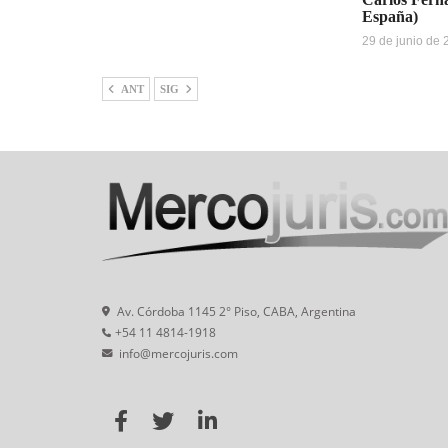
España)
29 de junio de
ANT
SIG
Av. Córdoba 1145 2° Piso, CABA, Argentina
+54 11 4814-1918
info@mercojuris.com