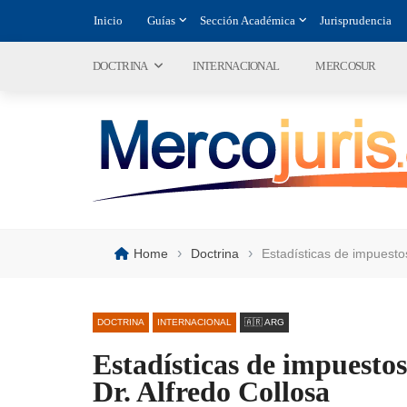
Inicio
Guías
Sección Académica
Jurisprudencia
DOCTRINA
INTERNACIONAL
MERCOSUR
›
›
Home
Doctrina
Estadísticas de impuesto
DOCTRINA
INTERNACIONAL
🇦🇷 ARG
Estadísticas de impuest
Dr. Alfredo Collosa