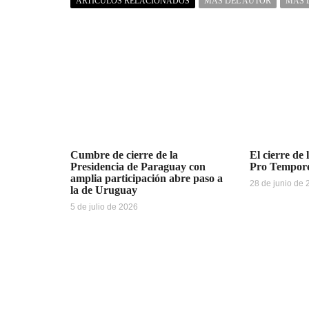
ARTÍCULOS RELACIONADOS
MÁS DEL AUTOR
MÁS 
Cumbre de cierre de la
El cierre de 
Presidencia de Paraguay con
Pro Tempo
amplia participación abre paso a
28 de junio de
la de Uruguay
5 de julio de 2026