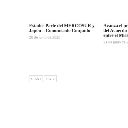
Estados Parte del MERCOSUR y
Avanza el pr
Japón – Comunicado Conjunto
del Acuerdo
entre el M
28 de junio de 2026
21 de junio de
ANT
SIG