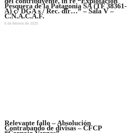
del contribuyente, in re “Explotación
Pesquera de la Patagonia SA (TF 38361-
A) c/ DGA s / Rec. dir…” – Sala V –
C.N.A.C.A.F.
6 de febrero de 2025
Relevante fallo – Absolución
Contrabando de divisas – CFCP
“Cornejo Vargas”