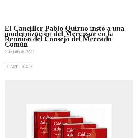
El Canciller Pablo Quirno instó a una
modernización del Mercosur en la
Reunión del Consejo del Mercado
Común
5 de julio de 2026
ANT
SIG