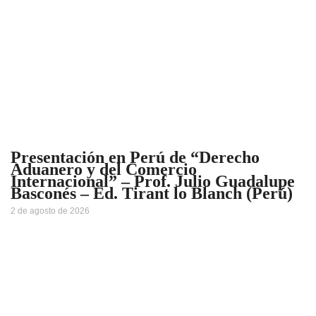
Presentación en Perú de “Derecho
Aduanero y del Comercio
Internacional” – Prof. Julio Guadalupe
Basconés – Ed. Tirant lo Blanch (Perú)
2 de agosto de 2026