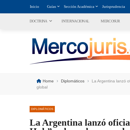
Inicio
Guías
Sección Académica
Jurisprudencia
DOCTRINA
INTERNACIONAL
MERCOSUR
›
›
Home
Diplomáticos
La Argentina lanzó 
global
DIPLOMÁTICOS
La Argentina lanzó ofici