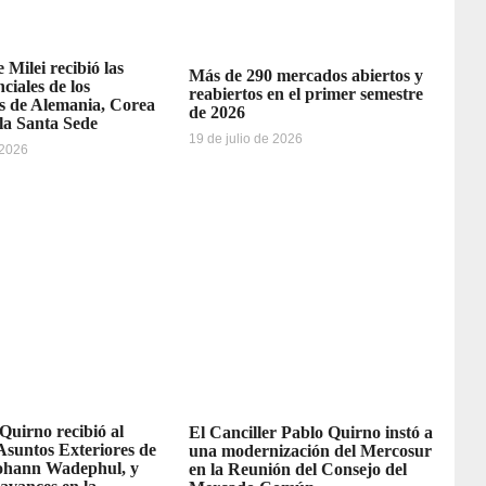
 Milei recibió las
Más de 290 mercados abiertos y
ciales de los
reabiertos en el primer semestre
 de Alemania, Corea
de 2026
 la Santa Sede
19 de julio de 2026
 2026
 Quirno recibió al
El Canciller Pablo Quirno instó a
Asuntos Exteriores de
una modernización del Mercosur
ohann Wadephul, y
en la Reunión del Consejo del