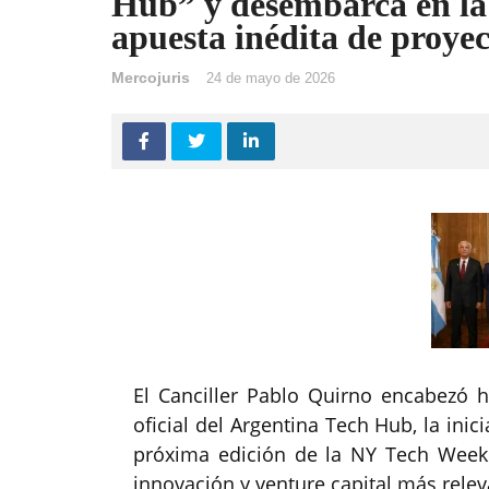
Hub” y desembarca en l
apuesta inédita de proyec
Mercojuris
24 de mayo de 2026
El Canciller Pablo Quirno encabezó h
oficial del Argentina Tech Hub, la inic
próxima edición de la NY Tech Week 
innovación y venture capital más rele