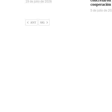
concretaron 
19 de julio de 2026
cooperación 
5 de julio de 2
ANT
SIG