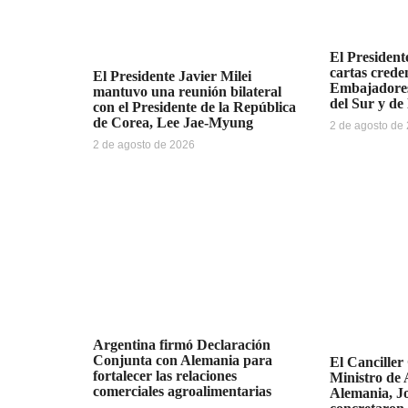
El Presidente
cartas creden
El Presidente Javier Milei
Embajadores
mantuvo una reunión bilateral
del Sur y de
con el Presidente de la República
de Corea, Lee Jae-Myung
2 de agosto de
2 de agosto de 2026
Argentina firmó Declaración
Conjunta con Alemania para
El Canciller
fortalecer las relaciones
Ministro de 
comerciales agroalimentarias
Alemania, J