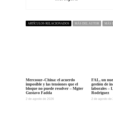
ARTÍCULOS RELACIONADOS
MÁS DEL AUTOR
MÁS 
Mercosur–China: el acuerdo
FAL, un nue
imposible y las tensiones que el
gestión de i
bloque no puede resolver – Mgter
laborales – 
Gustavo Fadda
Rodriguez
2 de agosto de 2026
2 de agosto de