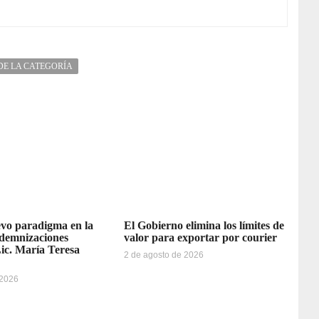
DE LA CATEGORÍA
vo paradigma en la
El Gobierno elimina los límites de
ndemnizaciones
valor para exportar por courier
Lic. María Teresa
2 de agosto de 2026
 2026