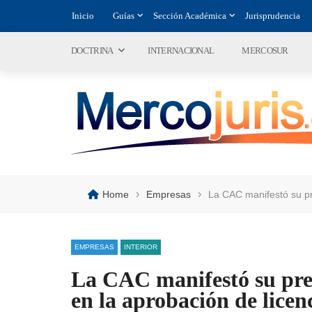
Inicio
Guías
Sección Académica
Jurisprudencia
DOCTRINA
INTERNACIONAL
MERCOSUR
›
›
Home
Empresas
La CAC manifestó su pr
EMPRESAS
INTERIOR
La CAC manifestó su pre
en la aprobación de licen