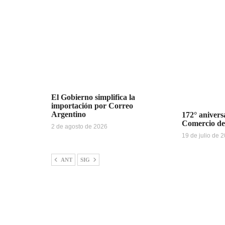
El Gobierno simplifica la
importación por Correo
Argentino
172° anivers
Comercio de
2 de agosto de 2026
19 de julio de 
ANT
SIG