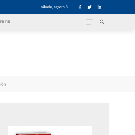
sábado, agosto 8
TERIOR
ción