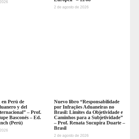
 2026
2 de agosto de 2026
 en Perú de
Nuevo libro “Responsabilidade
uanero y del
por Infrações Aduaneiras no
ernacional” – Prof.
Brasil: Limites da Objetividade e
lupe Basconés – Ed.
Caminhos para a Subjetividade”
anch (Perú)
– Prof. Renata Sucupira Duarte –
Brasil
 2026
2 de agosto de 2026