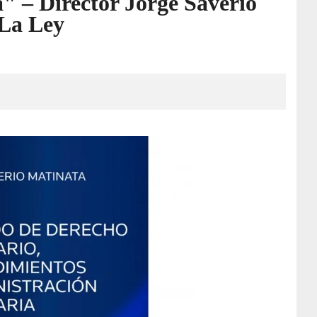
a" – Director Jorge Saverio
 La Ley