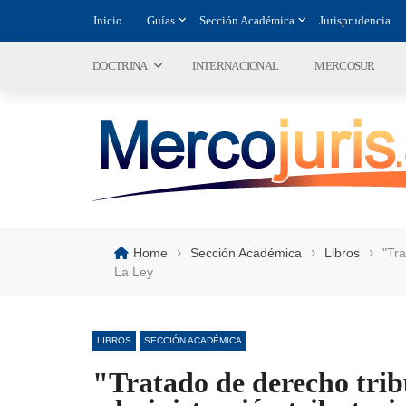
Inicio
Guías
Sección Académica
Jurisprudencia
DOCTRINA
INTERNACIONAL
MERCOSUR
›
›
›
Home
Sección Académica
Libros
"Tra
La Ley
LIBROS
SECCIÓN ACADÉMICA
"Tratado de derecho trib