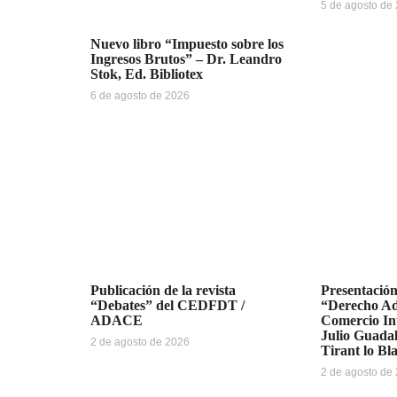
5 de agosto de
Nuevo libro “Impuesto sobre los
Ingresos Brutos” – Dr. Leandro
Stok, Ed. Bibliotex
6 de agosto de 2026
Publicación de la revista
Presentación
“Debates” del CEDFDT /
“Derecho Ad
ADACE
Comercio Int
Julio Guada
2 de agosto de 2026
Tirant lo Bl
2 de agosto de