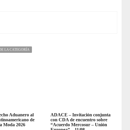
DE LA CATEGORÍA
recho Aduanero al
ADACE – Invitación conjunta
tinoamericano de
con CDA de encuentro sobre
la Moda 2026
“Acuerdo Mercosur – Unión
Europea” – 11/08