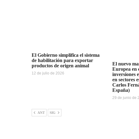
El Gobierno simplifica el sistema
de habilitación para exportar
El nuevo ma
productos de origen animal
Europea en e
12 de julio de 2026
inversiones 
en sectores e
Carlos Fern
España)
29 de junio de
ANT
SIG