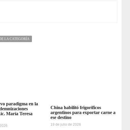
DE LA CATEGORÍA
vo paradigma en la
China habilitó frigoríficos
ndemnizaciones
argentinos para exportar carne a
Lic. María Teresa
ese destino
19 de julio de 2026
 2026