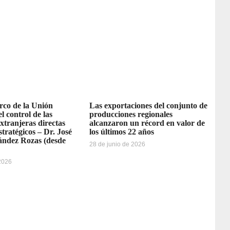
rco de la Unión
Las exportaciones del conjunto de
l control de las
producciones regionales
extranjeras directas
alcanzaron un récord en valor de
stratégicos – Dr. José
los últimos 22 años
ández Rozas (desde
28 de junio de 2026
 2026