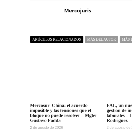
Mercojuris
ARTÍCULOS RELACIONADOS
MÁS DEL AUTOR
MÁS 
Mercosur–China: el acuerdo
FAL, un nue
imposible y las tensiones que el
gestión de i
bloque no puede resolver – Mgter
laborales – 
Gustavo Fadda
Rodriguez
2 de agosto de 2026
2 de agosto de