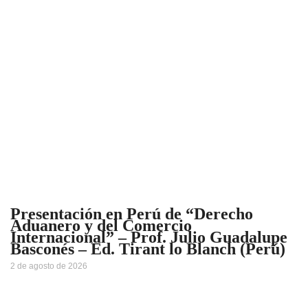
Presentación en Perú de “Derecho
Aduanero y del Comercio
Internacional” – Prof. Julio Guadalupe
Basconés – Ed. Tirant lo Blanch (Perú)
2 de agosto de 2026