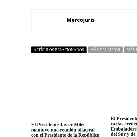
Mercojuris
ARTÍCULOS RELACIONADOS
MÁS DEL AUTOR
MÁS 
El Presidente
cartas creden
El Presidente Javier Milei
Embajadores
mantuvo una reunión bilateral
del Sur y de
con el Presidente de la República