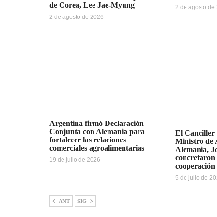
de Corea, Lee Jae-Myung
2 de agosto de
2 de agosto de 2026
Argentina firmó Declaración
Conjunta con Alemania para
El Canciller
fortalecer las relaciones
Ministro de 
comerciales agroalimentarias
Alemania, J
concretaron 
19 de julio de 2026
cooperación 
5 de julio de 2
ANT
SIG