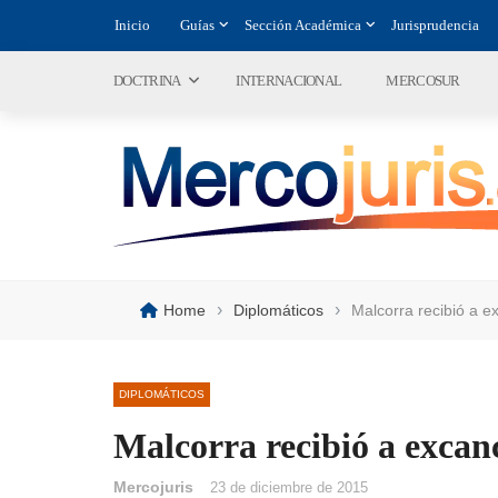
Inicio
Guías
Sección Académica
Jurisprudencia
DOCTRINA
INTERNACIONAL
MERCOSUR
›
›
Home
Diplomáticos
Malcorra recibió a e
DIPLOMÁTICOS
Malcorra recibió a excanc
Mercojuris
23 de diciembre de 2015