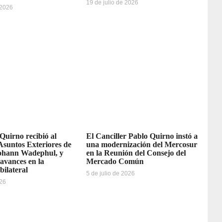
19 de julio de 2026
 2026
 Quirno recibió al
El Canciller Pablo Quirno instó a
Asuntos Exteriores de
una modernización del Mercosur
ohann Wadephul, y
en la Reunión del Consejo del
avances en la
Mercado Común
bilateral
5 de julio de 2026
026