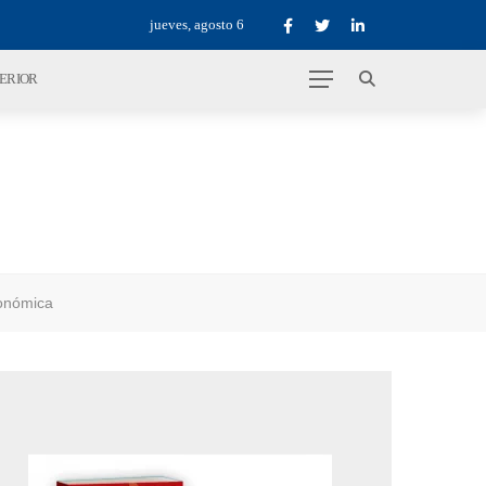
jueves, agosto 6
TERIOR
conómica