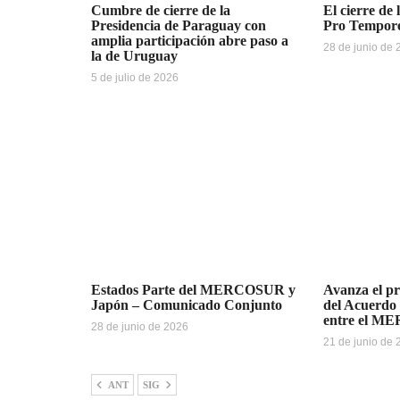
Cumbre de cierre de la
El cierre de 
Presidencia de Paraguay con
Pro Tempo
amplia participación abre paso a
28 de junio de
la de Uruguay
5 de julio de 2026
Estados Parte del MERCOSUR y
Avanza el pr
Japón – Comunicado Conjunto
del Acuerdo
entre el M
28 de junio de 2026
21 de junio de
ANT
SIG