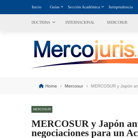
Inicio
Guías
Sección Académica
Jurisprudencia
DOCTRINA
INTERNACIONAL
MERCOSUR
›
›
Home
Mercosur
MERCOSUR y Japón anunc
MERCOSUR
MERCOSUR y Japón anunc
negociaciones para un Ac