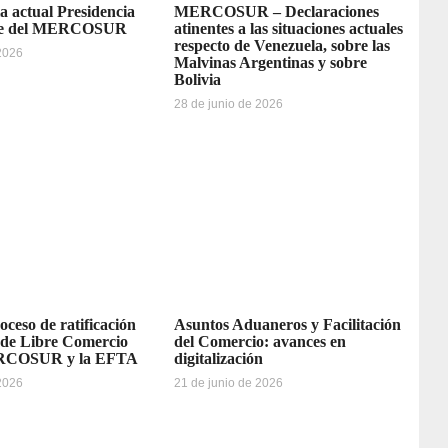
la actual Presidencia
MERCOSUR – Declaraciones
re del MERCOSUR
atinentes a las situaciones actuales
respecto de Venezuela, sobre las
 2026
Malvinas Argentinas y sobre
Bolivia
28 de junio de 2026
oceso de ratificación
Asuntos Aduaneros y Facilitación
 de Libre Comercio
del Comercio: avances en
ERCOSUR y la EFTA
digitalización
 2026
21 de junio de 2026