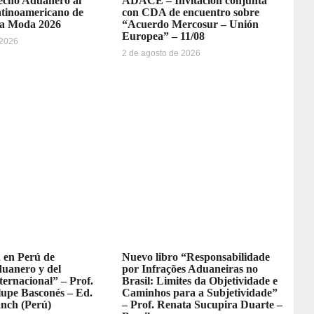
recho Aduanero al
ADACE – Invitación conjunta
tinoamericano de
con CDA de encuentro sobre
la Moda 2026
“Acuerdo Mercosur – Unión
Europea” – 11/08
 2026
2 de agosto de 2026
 en Perú de
Nuevo libro “Responsabilidade
uanero y del
por Infrações Aduaneiras no
ernacional” – Prof.
Brasil: Limites da Objetividade e
lupe Basconés – Ed.
Caminhos para a Subjetividade”
anch (Perú)
– Prof. Renata Sucupira Duarte –