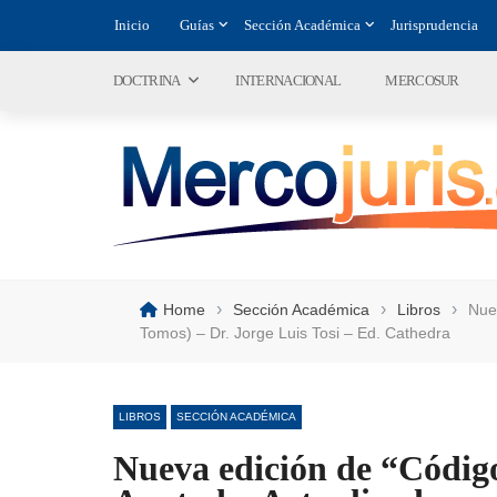
Inicio
Guías
Sección Académica
Jurisprudencia
DOCTRINA
INTERNACIONAL
MERCOSUR
›
›
›
Home
Sección Académica
Libros
Nue
Tomos) – Dr. Jorge Luis Tosi – Ed. Cathedra
LIBROS
SECCIÓN ACADÉMICA
Nueva edición de “Códi