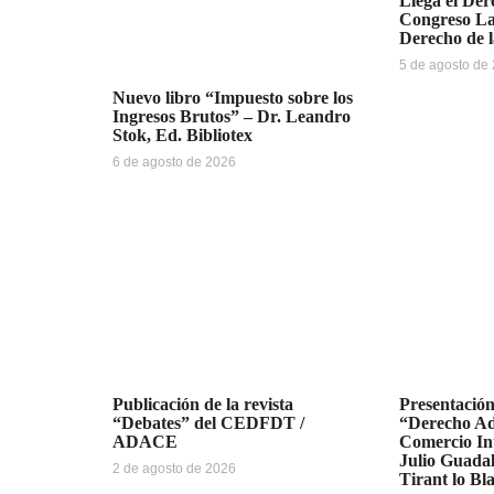
Llega el De
Congreso La
Derecho de 
5 de agosto de
Nuevo libro “Impuesto sobre los
Ingresos Brutos” – Dr. Leandro
Stok, Ed. Bibliotex
6 de agosto de 2026
Publicación de la revista
Presentación
“Debates” del CEDFDT /
“Derecho Ad
ADACE
Comercio Int
Julio Guada
2 de agosto de 2026
Tirant lo Bl