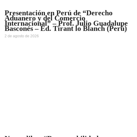
Presentación en Perú de “Derecho
Aduanero y del Comercio
Internacional” – Prof. Julio Guadalupe
Basconés – Ed. Tirant lo Blanch (Perú)
2 de agosto de 2026