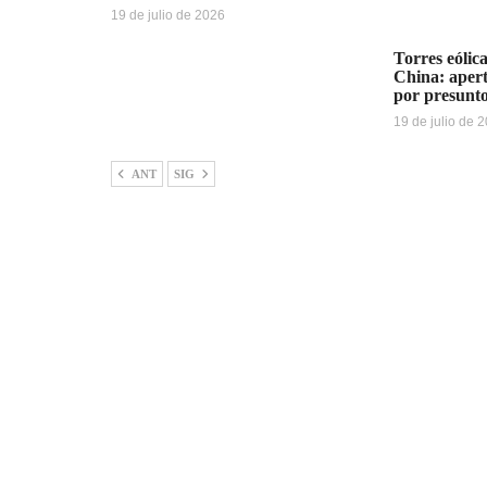
19 de julio de 2026
Torres eólica
China: apert
por presunt
19 de julio de 
ANT
SIG