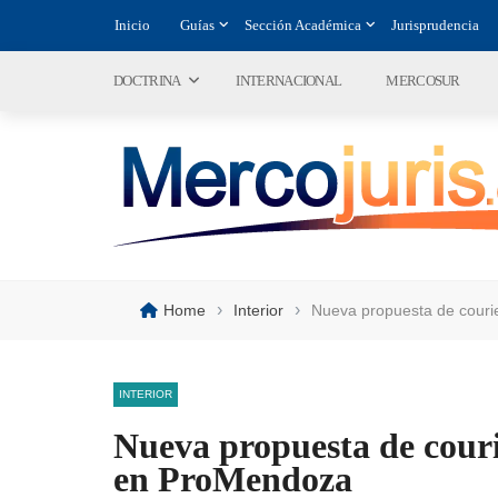
Inicio
Guías
Sección Académica
Jurisprudencia
DOCTRINA
INTERNACIONAL
MERCOSUR
›
›
Home
Interior
Nueva propuesta de couri
INTERIOR
Nueva propuesta de couri
en ProMendoza