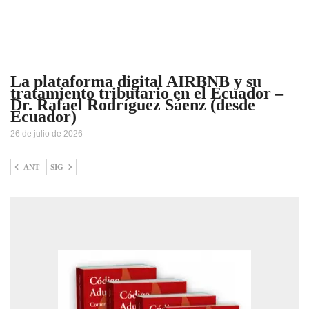
La plataforma digital AIRBNB y su
tratamiento tributario en el Ecuador –
Dr. Rafael Rodríguez Sáenz (desde
Ecuador)
26 de julio de 2026
ANT
SIG