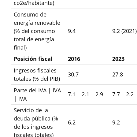
co2e/habitante)
Consumo de
energía renovable
(% del consumo
9.4
9.2 (2021)
total de energía
final)
Posición fiscal
2016
2023
Ingresos fiscales
30.7
27.8
totales (% del PIB)
Parte del IVA | IVA
7.1
2.1
2.9
7.7
2.2
| IVA
Servicio de la
deuda pública (%
6.2
9.2
de los ingresos
fiscales totales)