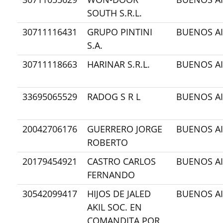
SOUTH S.R.L.
30711116431
GRUPO PINTINI
BUENOS AI
S.A.
30711118663
HARINAR S.R.L.
BUENOS AI
33695065529
RADOG S R L
BUENOS AI
20042706176
GUERRERO JORGE
BUENOS AI
ROBERTO
20179454921
CASTRO CARLOS
BUENOS AI
FERNANDO
30542099417
HIJOS DE JALED
BUENOS AI
AKIL SOC. EN
COMANDITA POR