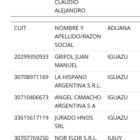
CLAUDIO
ALEJANDRO
CUIT
NOMBRE Y
ADUANA
APELLIDO/RAZON
SOCIAL
20299350933
GRIFOL JUAN
IGUAZU
MANUEL
30708971169
LA HISPANO
IGUAZU
ARGENTINA S.R.L.
30710406673
ANGEL CAMACHO
IGUAZU
ARGENTINA S A
33615617119
JURADO HNOS
IGUAZU
SRL
30707769250
NOR FLOR S.R.L.
JUJUY