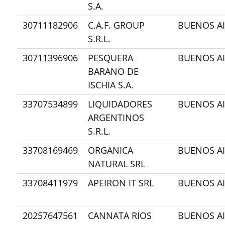
S.A.
30711182906
C.A.F. GROUP
BUENOS AI
S.R.L.
30711396906
PESQUERA
BUENOS AI
BARANO DE
ISCHIA S.A.
33707534899
LIQUIDADORES
BUENOS AI
ARGENTINOS
S.R.L.
33708169469
ORGANICA
BUENOS AI
NATURAL SRL
33708411979
APEIRON IT SRL
BUENOS AI
20257647561
CANNATA RIOS
BUENOS AI