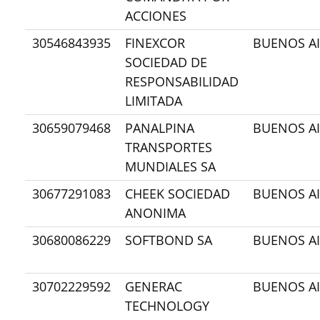
ACCIONES
30546843935
FINEXCOR
BUENOS AI
SOCIEDAD DE
RESPONSABILIDAD
LIMITADA
30659079468
PANALPINA
BUENOS AI
TRANSPORTES
MUNDIALES SA
30677291083
CHEEK SOCIEDAD
BUENOS AI
ANONIMA
30680086229
SOFTBOND SA
BUENOS AI
30702229592
GENERAC
BUENOS AI
TECHNOLOGY