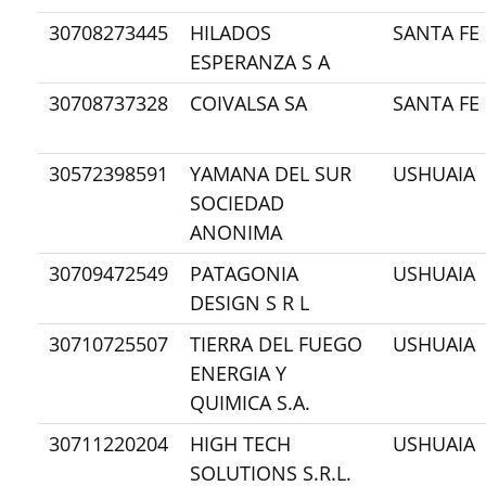
30708273445
HILADOS
SANTA FE
ESPERANZA S A
30708737328
COIVALSA SA
SANTA FE
30572398591
YAMANA DEL SUR
USHUAIA
SOCIEDAD
ANONIMA
30709472549
PATAGONIA
USHUAIA
DESIGN S R L
30710725507
TIERRA DEL FUEGO
USHUAIA
ENERGIA Y
QUIMICA S.A.
30711220204
HIGH TECH
USHUAIA
SOLUTIONS S.R.L.