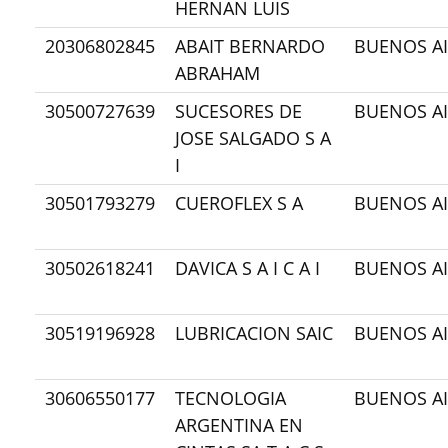
HERNAN LUIS
20306802845
ABAIT BERNARDO
BUENOS AI
ABRAHAM
30500727639
SUCESORES DE
BUENOS AI
JOSE SALGADO S A
I
30501793279
CUEROFLEX S A
BUENOS AI
30502618241
DAVICA S A I C A I
BUENOS AI
30519196928
LUBRICACION SAIC
BUENOS AI
30606550177
TECNOLOGIA
BUENOS AI
ARGENTINA EN