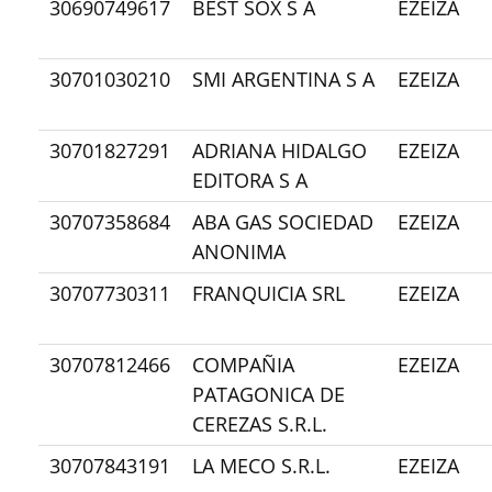
30690749617
BEST SOX S A
EZEIZA
30701030210
SMI ARGENTINA S A
EZEIZA
30701827291
ADRIANA HIDALGO
EZEIZA
EDITORA S A
30707358684
ABA GAS SOCIEDAD
EZEIZA
ANONIMA
30707730311
FRANQUICIA SRL
EZEIZA
30707812466
COMPAÑIA
EZEIZA
PATAGONICA DE
CEREZAS S.R.L.
30707843191
LA MECO S.R.L.
EZEIZA