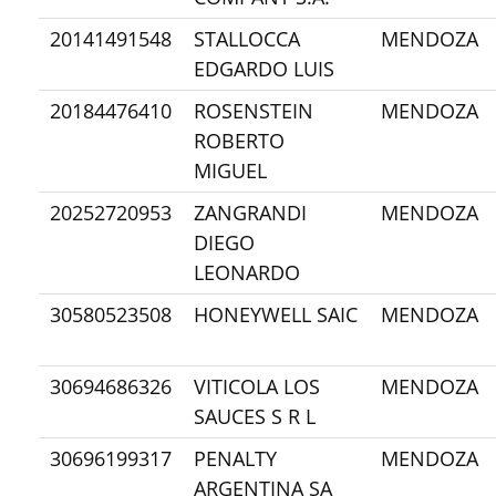
20141491548
STALLOCCA
MENDOZA
EDGARDO LUIS
20184476410
ROSENSTEIN
MENDOZA
ROBERTO
MIGUEL
20252720953
ZANGRANDI
MENDOZA
DIEGO
LEONARDO
30580523508
HONEYWELL SAIC
MENDOZA
30694686326
VITICOLA LOS
MENDOZA
SAUCES S R L
30696199317
PENALTY
MENDOZA
ARGENTINA SA