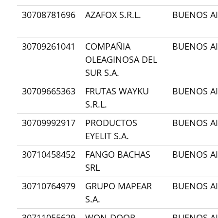
30708781696
AZAFOX S.R.L.
BUENOS AI
30709261041
COMPAÑIA
BUENOS AI
OLEAGINOSA DEL
SUR S.A.
30709665363
FRUTAS WAYKU
BUENOS AI
S.R.L.
30709992917
PRODUCTOS
BUENOS AI
EYELIT S.A.
30710458452
FANGO BACHAS
BUENOS AI
SRL
30710764979
GRUPO MAPEAR
BUENOS AI
S.A.
30711055629
WON-DOOR
BUENOS AI