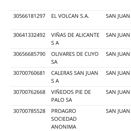
30566181297
EL VOLCAN S.A.
SAN JUAN
30641332492
VIÑAS DE ALICANTE
SAN JUAN
S A
30656685790
OLIVARES DE CUYO
SAN JUAN
SA
30700760681
CALERAS SAN JUAN
SAN JUAN
S A
30700762668
VIÑEDOS PIE DE
SAN JUAN
PALO SA
30700785528
PROAGRO
SAN JUAN
SOCIEDAD
ANONIMA