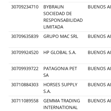
30709234710
BYBRAUN
BUENOS AI
SOCIEDAD DE
RESPONSABILIDAD
LIMITADA
30709635839
GRUPO MAC SRL
BUENOS AI
30709924520
HP GLOBAL S.A.
BUENOS AI
30709939722
PATAGONIA PET
BUENOS AI
SA
30710884303
HORSES SUPPLY
BUENOS AI
S.A.
30711089558
GEMMA TRADING
BUENOS AI
INTERNATIONAL