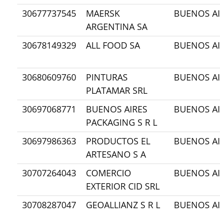
30677737545
MAERSK
BUENOS AI
ARGENTINA SA
30678149329
ALL FOOD SA
BUENOS AI
30680609760
PINTURAS
BUENOS AI
PLATAMAR SRL
30697068771
BUENOS AIRES
BUENOS AI
PACKAGING S R L
30697986363
PRODUCTOS EL
BUENOS AI
ARTESANO S A
30707264043
COMERCIO
BUENOS AI
EXTERIOR CID SRL
30708287047
GEOALLIANZ S R L
BUENOS AI