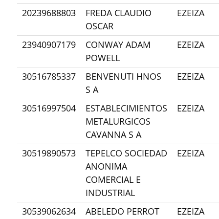
20239688803
FREDA CLAUDIO
EZEIZA
OSCAR
23940907179
CONWAY ADAM
EZEIZA
POWELL
30516785337
BENVENUTI HNOS
EZEIZA
S A
30516997504
ESTABLECIMIENTOS
EZEIZA
METALURGICOS
CAVANNA S A
30519890573
TEPELCO SOCIEDAD
EZEIZA
ANONIMA
COMERCIAL E
INDUSTRIAL
30539062634
ABELEDO PERROT
EZEIZA