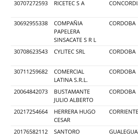
30707272593
RICETEC S A
CONCORDI
30692955338
COMPAÑIA
CORDOBA
PAPELERA
SINSACATE S R L
30708623543
CYLITEC SRL
CORDOBA
30711259682
COMERCIAL
CORDOBA
LATINA S.R.L.
20064842073
BUSTAMANTE
CORDOBA
JULIO ALBERTO
20217254664
HERRERA HUGO
CORRIENT
CESAR
20176582112
SANTORO
GUALEGUA