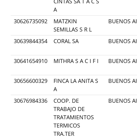
CINTAS SA T A C S
A
30626735092
MATZKIN
BUENOS AI
SEMILLAS S R L
30639844354
CORAL SA
BUENOS AI
30641654910
MITHRA S A C I F I
BUENOS AI
30656600329
FINCA LA ANITA S
BUENOS AI
A
30676984336
COOP. DE
BUENOS AI
TRABAJO DE
TRATAMIENTOS
TERMICOS
TRA.TER