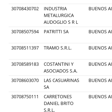
30708430702
INDUSTRIA
BUENOS AI
METALURGICA
AUDOGLIO S R L
30708507594
PATRITTI SA
BUENOS AI
30708511397
TRAMO S.R.L.
BUENOS AI
30708589183
COSTANTINI Y
BUENOS AI
ASOCIADOS S.A.
30708603070
LAS CASUARINAS
BUENOS AI
SA
30708750111
CARRETONES
BUENOS AI
DANIEL BRITO
S.R.L.