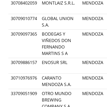
30708402059
MONTLAIZ S.R.L.
MENDOZA
30709010774
GLOBAL UNION
MENDOZA
S.A.
30709097365
BODEGAS Y
MENDOZA
VIÑEDOS DON
FERNANDO
MARTINS S A
30709886157
ENOSUR SRL
MENDOZA
30710976976
CARANTO
MENDOZA
MENDOZA S.A.
33709051909
OTRO MUNDO
MENDOZA
BREWING
COMPANY S.A.