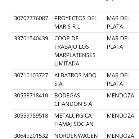
30707776087
PROYECTOS DEL
MAR DEL
MAR S R L
PLATA
33701540439
COOP DE
MAR DEL
TRABAJO LOS
PLATA
MARPLATENSES
LIMITADA
30710103727
ALBATROS MDQ
MAR DEL
S.A.
PLATA
30553718410
BODEGAS
MENDOZA
CHANDON S A
30559759518
METALURGICA
MENDOZA
FIAMAJ SOC AN
30649201532
NORDENWAGEN
MENDOZA