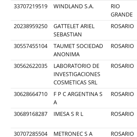
33707219519
WINDLAND S.A.
RIO
GRANDE
20238959250
GATTELET ARIEL
ROSARIO
SEBASTIAN
30557455104
TAUMET SOCIEDAD
ROSARIO
ANONIMA
30562622035
LABORATORIO DE
ROSARIO
INVESTIGACIONES
COSMETICAS SRL
30628664710
F P C ARGENTINA S
ROSARIO
A
30689168287
IMESA S R L
ROSARIO
30707285504
METRONEC S A
ROSARIO