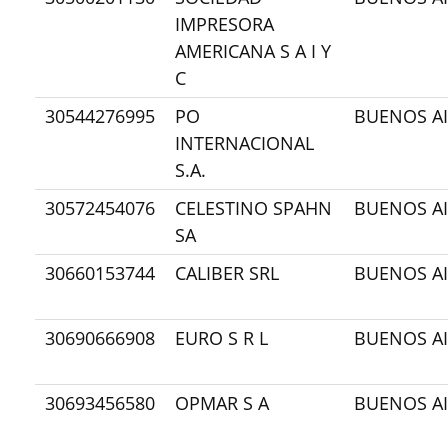
IMPRESORA
AMERICANA S A I Y
C
30544276995
PO
BUENOS AI
INTERNACIONAL
S.A.
30572454076
CELESTINO SPAHN
BUENOS AI
SA
30660153744
CALIBER SRL
BUENOS AI
30690666908
EURO S R L
BUENOS AI
30693456580
OPMAR S A
BUENOS AI