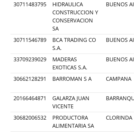
30711483795
HIDRAULICA
BUENOS AI
CONSTRUCCION Y
CONSERVACION
SA
30711546789
BCA TRADING CO
BUENOS AI
S.A.
33709239029
MADERAS
BUENOS AI
EXOTICAS S.A.
30662128291
BARROMAN S A
CAMPANA
20166464871
GALARZA JUAN
BARRANQU
VICENTE
30682006532
PRODUCTORA
CLORINDA
ALIMENTARIA SA