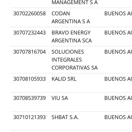
MANAGEMENT S A
30702260058
CODAN
BUENOS AI
ARGENTINA S A
30707232443
BRAVO ENERGY
BUENOS AI
ARGENTINA SCA
30707816704
SOLUCIONES
BUENOS AI
INTEGRALES
CORPORATIVAS SA
30708105933
KALID SRL
BUENOS AI
30708539739
VIU SA
BUENOS AI
30710121393
SHBAT S.A.
BUENOS AI