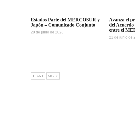
Estados Parte del MERCOSUR y
Avanza el pr
Japón – Comunicado Conjunto
del Acuerdo
entre el M
28 de junio de 2026
21 de junio de
ANT
SIG