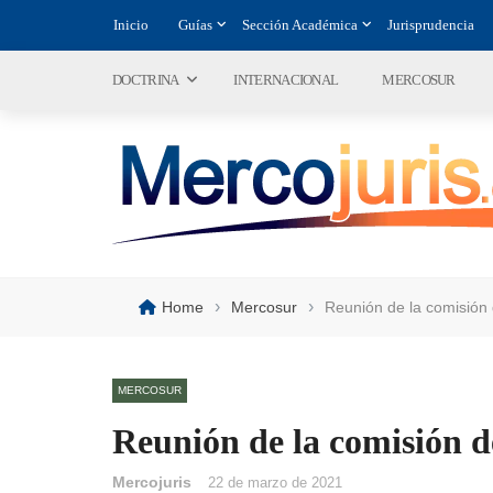
Inicio
Guías
Sección Académica
Jurisprudencia
DOCTRINA
INTERNACIONAL
MERCOSUR
›
›
Home
Mercosur
Reunión de la comisión
MERCOSUR
Reunión de la comisión d
Mercojuris
22 de marzo de 2021