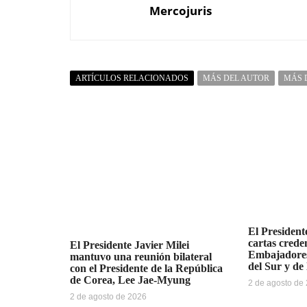
Mercojuris
ARTÍCULOS RELACIONADOS
MÁS DEL AUTOR
MÁS 
El Presidente
cartas creden
El Presidente Javier Milei
Embajadores
mantuvo una reunión bilateral
del Sur y de
con el Presidente de la República
de Corea, Lee Jae-Myung
2 de agosto de
2 de agosto de 2026