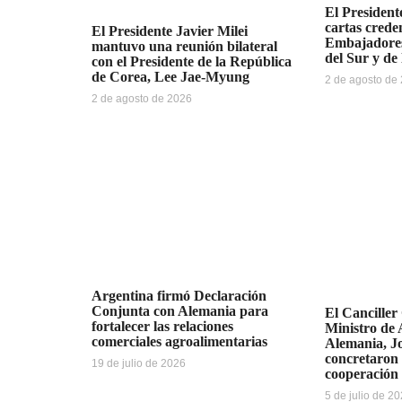
El Presidente
cartas creden
El Presidente Javier Milei
Embajadores
mantuvo una reunión bilateral
del Sur y de
con el Presidente de la República
de Corea, Lee Jae-Myung
2 de agosto de
2 de agosto de 2026
Argentina firmó Declaración
Conjunta con Alemania para
El Canciller
fortalecer las relaciones
Ministro de 
comerciales agroalimentarias
Alemania, J
concretaron 
19 de julio de 2026
cooperación 
5 de julio de 2