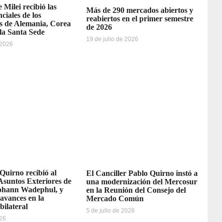
 Milei recibió las
Más de 290 mercados abiertos y
ciales de los
reabiertos en el primer semestre
 de Alemania, Corea
de 2026
 la Santa Sede
19 de julio de 2026
 2026
 Quirno recibió al
El Canciller Pablo Quirno instó a
Asuntos Exteriores de
una modernización del Mercosur
ohann Wadephul, y
en la Reunión del Consejo del
avances en la
Mercado Común
bilateral
5 de julio de 2026
026