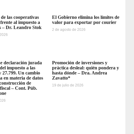
 de las cooperativas
El Gobierno elimina los límites de
 frente al impuesto a
valor para exportar por courier
s – Dr. Leandro Stok
2 de agosto de 2026
 2026
e declaración jurada
Promoción de inversiones y
del impuesto a las
práctica desleal: quién pondera y
y 27.799. Un cambio
hasta dónde – Dra. Andrea
a en materia de datos
Zavatto*
 construcción de
19 de julio de 2026
fiscal – Cont. Púb.
one
2026