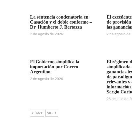
La sentencia condenatoria en
El excedente
Casación y el doble conforme –
de provisión
Dr. Humberto J. Bertazza
las ganancia
2 de agosto de 2026
2 de agosto de
El Gobierno simplifica la
El régimen d
importación por Correo
simplificada 
Argentino
ganancias le
de paradigm
2 de agosto de 2026
relevantes y
información 
Sergio Carb
26 de julio de 
ANT
SIG