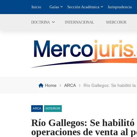
Inicio
Guías
Sección Académica
Jurisprudencia
DOCTRINA
INTERNACIONAL
MERCOSUR
›
›
Home
ARCA
Río Gallegos: Se habilitó l
ARCA
INTERIOR
Río Gallegos: Se habilitó
operaciones de venta al 