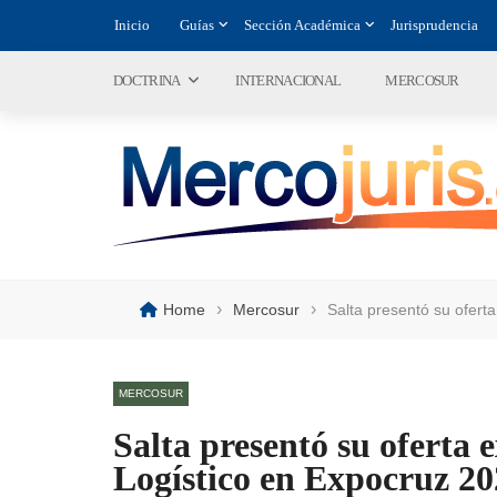
Inicio
Guías
Sección Académica
Jurisprudencia
DOCTRINA
INTERNACIONAL
MERCOSUR
›
›
Home
Mercosur
Salta presentó su ofert
MERCOSUR
Salta presentó su oferta 
Logístico en Expocruz 2