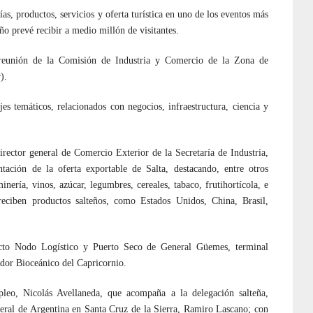
s, productos, servicios y oferta turística en uno de los eventos más
o prevé recibir a medio millón de visitantes.
a reunión de la Comisión de Industria y Comercio de la Zona de
).
es temáticos, relacionados con negocios, infraestructura, ciencia y
irector general de Comercio Exterior de la Secretaría de Industria,
ación de la oferta exportable de Salta, destacando, entre otros
inería, vinos, azúcar, legumbres, cereales, tabaco, frutihortícola, e
reciben productos salteños, como Estados Unidos, China, Brasil,
yecto Nodo Logístico y Puerto Seco de General Güemes, terminal
dor Bioceánico del Capricornio.
leo, Nicolás Avellaneda, que acompaña a la delegación salteña,
eral de Argentina en Santa Cruz de la Sierra, Ramiro Lascano; con