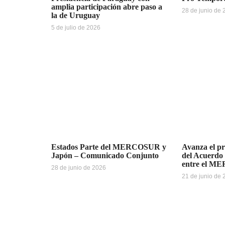
amplia participación abre paso a
28 de junio de
la de Uruguay
5 de julio de 2026
Estados Parte del MERCOSUR y
Avanza el pr
Japón – Comunicado Conjunto
del Acuerdo
entre el M
28 de junio de 2026
21 de junio de