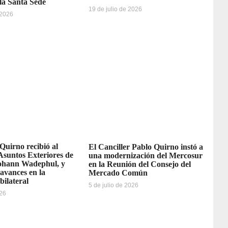
 la Santa Sede
19 de julio de 2026
 2026
 Quirno recibió al
El Canciller Pablo Quirno instó a
Asuntos Exteriores de
una modernización del Mercosur
ohann Wadephul, y
en la Reunión del Consejo del
avances en la
Mercado Común
bilateral
5 de julio de 2026
026