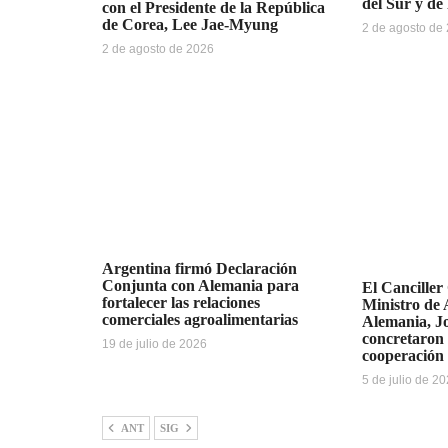
del Sur y de
con el Presidente de la República
de Corea, Lee Jae-Myung
2 de agosto de
2 de agosto de 2026
Argentina firmó Declaración
Conjunta con Alemania para
El Canciller
fortalecer las relaciones
Ministro de 
comerciales agroalimentarias
Alemania, J
concretaron 
19 de julio de 2026
cooperación 
5 de julio de 2
ANT
SIG