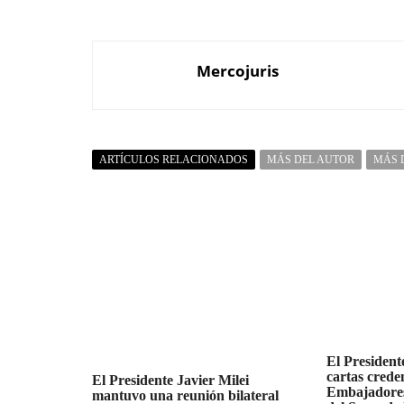
Mercojuris
ARTÍCULOS RELACIONADOS
MÁS DEL AUTOR
MÁS 
El Presidente
cartas creden
El Presidente Javier Milei
Embajadores
mantuvo una reunión bilateral