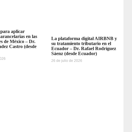
 para aplicar
 arancelarias en las
La plataforma digital AIRBNB y
s de México – Dr.
su tratamiento tributario en el
dez Castro (desde
Ecuador – Dr. Rafael Rodríguez
Sáenz (desde Ecuador)
2026
26 de julio de 2026