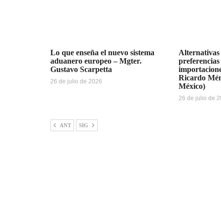
Lo que enseña el nuevo sistema
Alternativas
aduanero europeo – Mgter.
preferencias
Gustavo Scarpetta
importacione
Ricardo Mén
26 de julio de 2026
México)
26 de julio de 
ANT
SIG