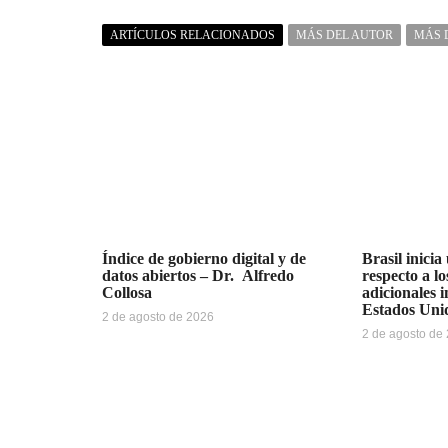
ARTÍCULOS RELACIONADOS
MÁS DEL AUTOR
MÁS 
Índice de gobierno digital y de
Brasil inicia
datos abiertos – Dr. Alfredo
respecto a l
Collosa
adicionales 
Estados Uni
2 de agosto de 2026
2 de agosto de