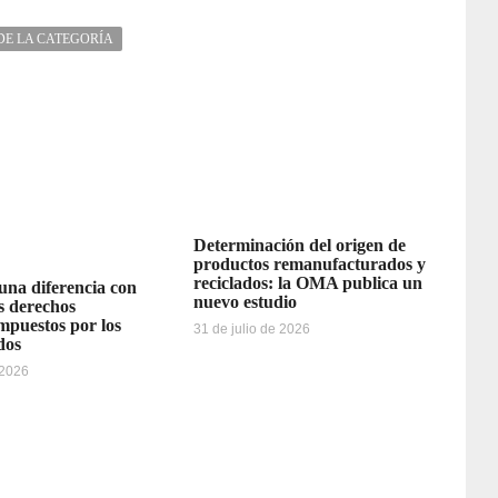
DE LA CATEGORÍA
Determinación del origen de
productos remanufacturados y
reciclados: la OMA publica un
 una diferencia con
nuevo estudio
os derechos
impuestos por los
31 de julio de 2026
dos
 2026