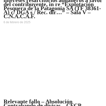
intereses resarcitorios aduaneros a favor
del contribuyente, in re “Explotación
Pesquera de la Patagonia SA (TF 38361-
A) c/ DGA s / Rec. dir…” – Sala V –
C.N.A.C.A.F.
6 de febrero de 2025
Relevante fallo – Absolución
Contrabando de divisas – CFCP