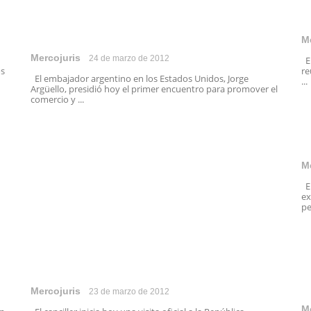
M
Mercojuris
24 de marzo de 2012
El
os
re
El embajador argentino en los Estados Unidos, Jorge
...
Argüello, presidió hoy el primer encuentro para promover el
comercio y ...
M
El
ex
pe
Mercojuris
23 de marzo de 2012
M