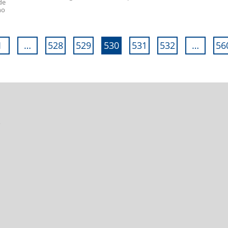
de
no
1
…
528
529
530
531
532
…
56