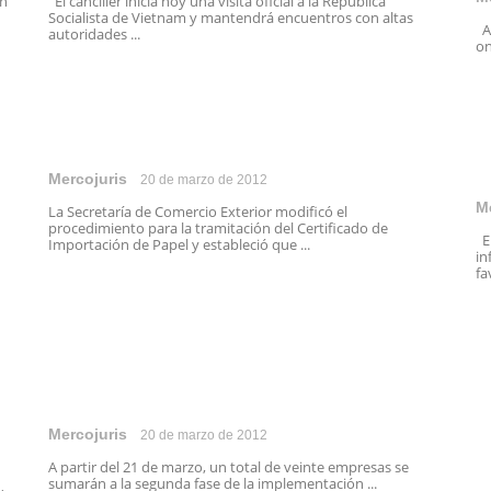
on
El canciller inicia hoy una visita oficial a la República
Socialista de Vietnam y mantendrá encuentros con altas
A 
autoridades ...
on
Mercojuris
20 de marzo de 2012
M
La Secretaría de Comercio Exterior modificó el
procedimiento para la tramitación del Certificado de
El
Importación de Papel y estableció que ...
in
fa
Mercojuris
20 de marzo de 2012
A partir del 21 de marzo, un total de veinte empresas se
sumarán a la segunda fase de la implementación ...