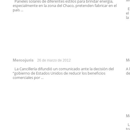
M
Paneles solares de diferentes estilos para brindar energía,
especialmente en la zona del Chaco, pretenden fabricar en el
El
país ...
el
la 
Mercojuris
M
26 de marzo de 2012
La Cancillería difundió un comunicado ante la decisión del
A 
“gobierno de Estados Unidos de reducir los beneficios
de
comerciales por ...
M
La
tr