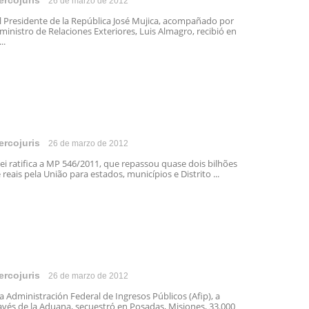
ercojuris
26 de marzo de 2012
 Presidente de la República José Mujica, acompañado por
 ministro de Relaciones Exteriores, Luis Almagro, recibió en
...
ercojuris
26 de marzo de 2012
lei ratifica a MP 546/2011, que repassou quase dois bilhões
 reais pela União para estados, municípios e Distrito ...
ercojuris
26 de marzo de 2012
 Administración Federal de Ingresos Públicos (Afip), a
avés de la Aduana, secuestró en Posadas, Misiones, 33.000