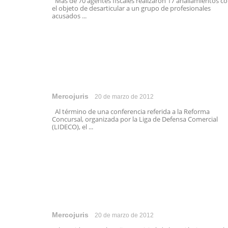
Más de 70 agentes fiscales realizaron 17 anallamientos c
el objeto de desarticular a un grupo de profesionales
acusados ...
Mercojuris
20 de marzo de 2012
Al término de una conferencia referida a la Reforma
Concursal, organizada por la Liga de Defensa Comercial
(LIDECO), el ...
Mercojuris
20 de marzo de 2012