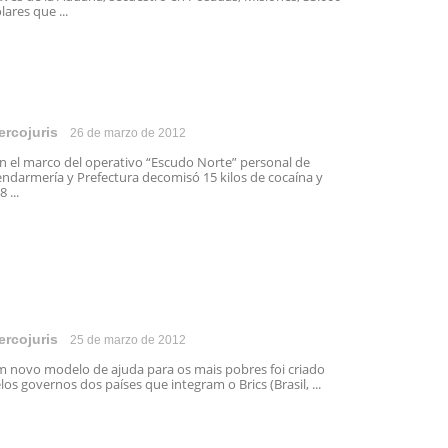
lares que ...
ercojuris
26 de marzo de 2012
 el marco del operativo “Escudo Norte” personal de
ndarmería y Prefectura decomisó 15 kilos de cocaína y
8 ...
ercojuris
25 de marzo de 2012
 novo modelo de ajuda para os mais pobres foi criado
los governos dos países que integram o Brics (Brasil, ...