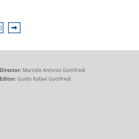
0
Director:
Marcelo Antonio Gottifredi
Editor:
Guido Rafael Gottifredi