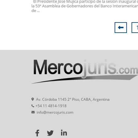
El Presidente José Mujica participó de la sesión inaugural 
la 53ª Asamblea de Gobernadores del Banco Interamerica
de ...
Av. Córdoba 1145 2° Piso, CABA, Argentina
+54 11 4814-1918
info@mercojuris.com