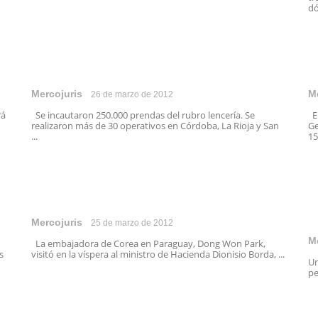
dó
Mercojuris
M
26 de marzo de 2012
rá
Se incautaron 250.000 prendas del rubro lencería. Se
En
realizaron más de 30 operativos en Córdoba, La Rioja y San
Ge
...
15
Mercojuris
25 de marzo de 2012
M
La embajadora de Corea en Paraguay, Dong Won Park,
s
visitó en la víspera al ministro de Hacienda Dionisio Borda, ...
Um
pe