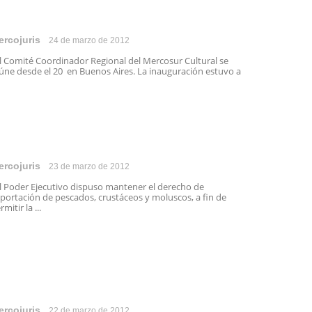
ercojuris
24 de marzo de 2012
 Comité Coordinador Regional del Mercosur Cultural se
úne desde el 20 en Buenos Aires. La inauguración estuvo a
ercojuris
23 de marzo de 2012
 Poder Ejecutivo dispuso mantener el derecho de
portación de pescados, crustáceos y moluscos, a fin de
rmitir la ...
ercojuris
22 de marzo de 2012