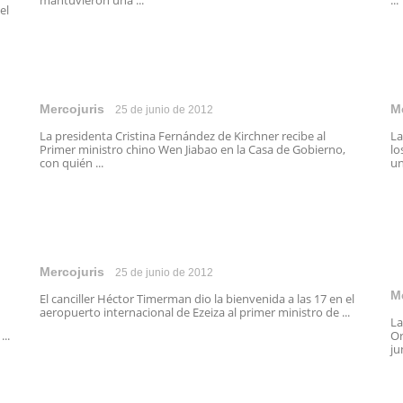
mantuvieron una ...
...
el
Mercojuris
M
25 de junio de 2012
La presidenta Cristina Fernández de Kirchner recibe al
La
Primer ministro chino Wen Jiabao en la Casa de Gobierno,
lo
con quién ...
un
Mercojuris
25 de junio de 2012
M
El canciller Héctor Timerman dio la bienvenida a las 17 en el
aeropuerto internacional de Ezeiza al primer ministro de ...
La
..
Or
ju