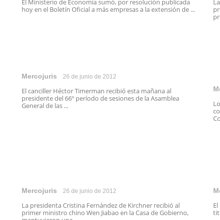
El Ministerio de Economía sumó, por resolución publicada
La
hoy en el Boletín Oficial a más empresas a la extensión de ...
pr
pr
Mercojuris
26 de junio de 2012
M
El canciller Héctor Timerman recibió esta mañana al
presidente del 66º período de sesiones de la Asamblea
Lo
General de las ...
co
Co
Mercojuris
M
26 de junio de 2012
La presidenta Cristina Fernández de Kirchner recibió al
El
primer ministro chino Wen Jiabao en la Casa de Gobierno,
ti