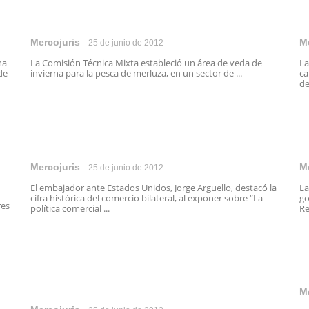
Mercojuris
M
25 de junio de 2012
na
La Comisión Técnica Mixta estableció un área de veda de
La
de
invierna para la pesca de merluza, en un sector de ...
ca
de
Mercojuris
M
25 de junio de 2012
El embajador ante Estados Unidos, Jorge Arguello, destacó la
La
cifra histórica del comercio bilateral, al exponer sobre “La
go
res
política comercial ...
Re
M