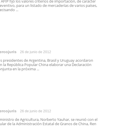
 AFIP fijó los valores criterios de importación, de carácter
eventivo, para un listado de mercaderías de varios países,
ecisando ...
ercojuris
26 de junio de 2012
s presidentes de Argentina, Brasil y Uruguay acordaron
n la República Popular China elaborar una Declaración
njunta en la próxima ...
ercojuris
26 de junio de 2012
 ministro de Agricultura, Norberto Yauhar, se reunió con el
tular de la Administración Estatal de Granos de China, Ren