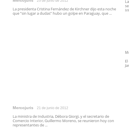
Mercojuris
25 de junio de 2012
La
se
La presidenta Cristina Fernández de Kirchner dijo esta noche
In
que “sin lugar a dudas” hubo un golpe en Paraguay, que ...
M
El
Ja
Mercojuris
21 de junio de 2012
La ministra de Industria, Débora Giorgi, y el secretario de
Comercio Interior, Guillermo Moreno, se reunieron hoy con
representantes de ...