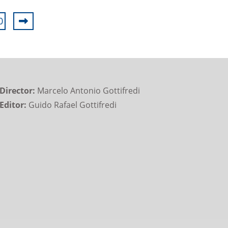
0
Director:
Marcelo Antonio Gottifredi
Editor:
Guido Rafael Gottifredi