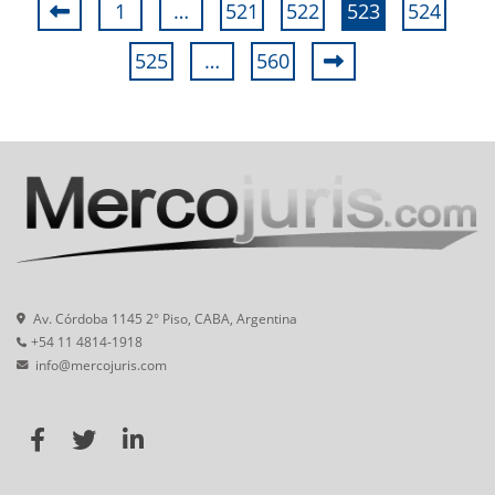
1
…
521
522
523
524
525
…
560
Av. Córdoba 1145 2° Piso, CABA, Argentina
+54 11 4814-1918
info@mercojuris.com