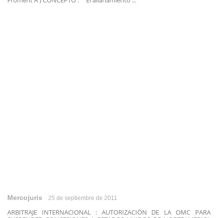
Froment A ) CONCEPTO : El allanamiento ...
Mercojuris
25 de septiembre de 2011
ARBITRAJE INTERNACIONAL : AUTORIZACIÓN DE LA OMC PARA