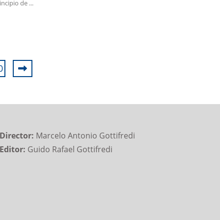
incipio de ...
0
Director:
Marcelo Antonio Gottifredi
Editor:
Guido Rafael Gottifredi