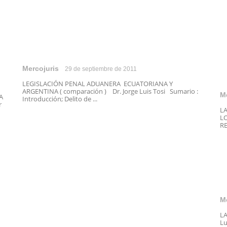
Mercojuris
29 de septiembre de 2011
LEGISLACIÓN PENAL ADUANERA ECUATORIANA Y
ARGENTINA ( comparación ) Dr. Jorge Luis Tosi Sumario :
M
A
Introducción; Delito de ...
r
L
L
RE
M
LA
Lu