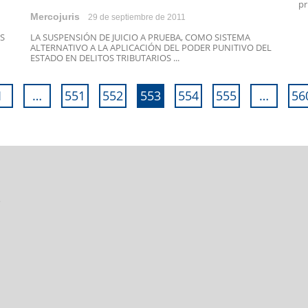
pr
Mercojuris
29 de septiembre de 2011
S
LA SUSPENSIÓN DE JUICIO A PRUEBA, COMO SISTEMA
ALTERNATIVO A LA APLICACIÓN DEL PODER PUNITIVO DEL
ESTADO EN DELITOS TRIBUTARIOS ...
1
…
551
552
553
554
555
…
56