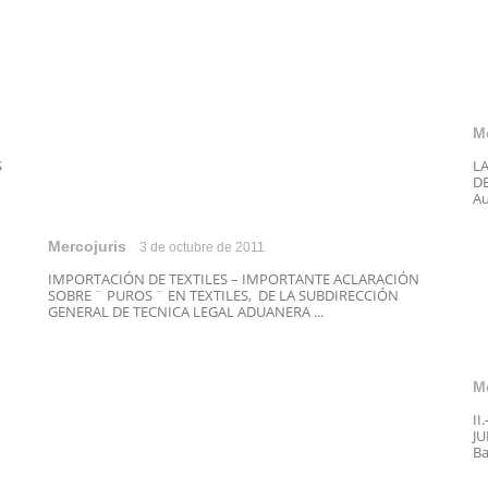
M
S
LA
DE
Au
Mercojuris
3 de octubre de 2011
IMPORTACIÓN DE TEXTILES – IMPORTANTE ACLARACIÓN
SOBRE ¨ PUROS ¨ EN TEXTILES, DE LA SUBDIRECCIÓN
GENERAL DE TECNICA LEGAL ADUANERA ...
M
II
JU
Ba