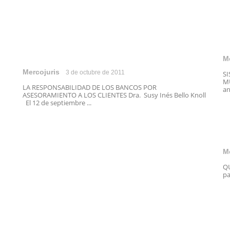
M
Mercojuris
3 de octubre de 2011
S
MU
LA RESPONSABILIDAD DE LOS BANCOS POR
an
ASESORAMIENTO A LOS CLIENTES Dra. Susy Inés Bello Knoll
El 12 de septiembre ...
M
QU
pa