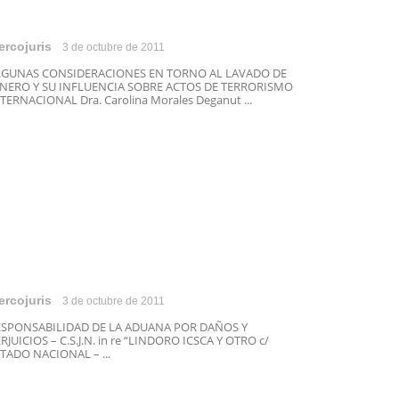
ercojuris
3 de octubre de 2011
LGUNAS CONSIDERACIONES EN TORNO AL LAVADO DE
INERO Y SU INFLUENCIA SOBRE ACTOS DE TERRORISMO
TERNACIONAL Dra. Carolina Morales Deganut ...
ercojuris
3 de octubre de 2011
ESPONSABILIDAD DE LA ADUANA POR DAÑOS Y
RJUICIOS – C.S.J.N. in re “LINDORO ICSCA Y OTRO c/
TADO NACIONAL – ...