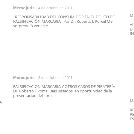
Mercojuris
4 de octubre de 2011
M
RESPONSABILIDAD DEL CONSUMIDOR EN EL DELITO DE
FALSIFICACIÓN MARCARIA Por Dr. Roberto J. Porcel Me
A
sorprendió ver este ...
D
IN
Mercojuris
3 de octubre de 2011
FALSIFICACION MARCARIA Y OTROS CASOS DE PIRATERÍA
Dr. Roberto J. Porcel Días pasados, en oportunidad de la
presentación del libro ...
M
A
R
PE
ES