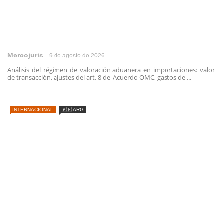
Mercojuris
9 de agosto de 2026
Análisis del régimen de valoración aduanera en importaciones: valor
de transacción, ajustes del art. 8 del Acuerdo OMC, gastos de ...
INTERNACIONAL
🇦🇷 ARG