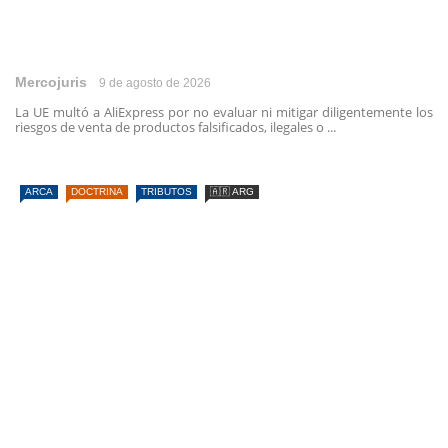
Mercojuris
9 de agosto de 2026
La UE multó a AliExpress por no evaluar ni mitigar diligentemente los
riesgos de venta de productos falsificados, ilegales o ...
ARCA
DOCTRINA
TRIBUTOS
🇦🇷 ARG