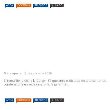
ARCA
DOCTRINA
TRIBUTOS
🇦🇷 ARG
Mercojuris
2 de agosto de 2026
El tema Tiene dicho la Corte ([1]) que ante el dictado de una sentencia
condenatoria en sede casatoria, la garantía ...
ARCA
DOCTRINA
TRIBUTOS
🇦🇷 ARG