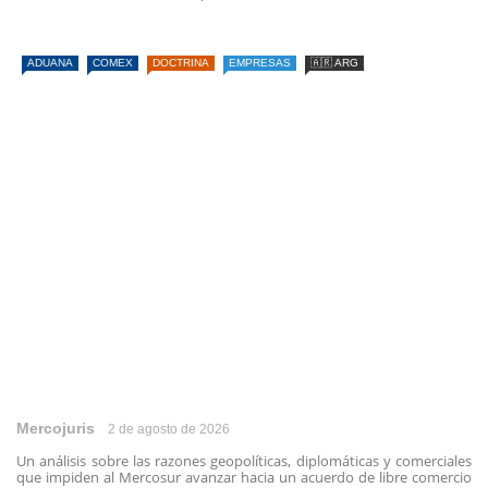
ADUANA
COMEX
DOCTRINA
EMPRESAS
🇦🇷 ARG
Mercojuris
2 de agosto de 2026
Un análisis sobre las razones geopolíticas, diplomáticas y comerciales
que impiden al Mercosur avanzar hacia un acuerdo de libre comercio