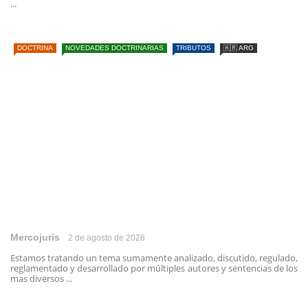
...
DOCTRINA
NOVEDADES DOCTRINARIAS
TRIBUTOS
🇦🇷 ARG
Mercojuris
2 de agosto de 2026
Estamos tratando un tema sumamente analizado, discutido, regulado,
reglamentado y desarrollado por múltiples autores y sentencias de los
mas diversos ...