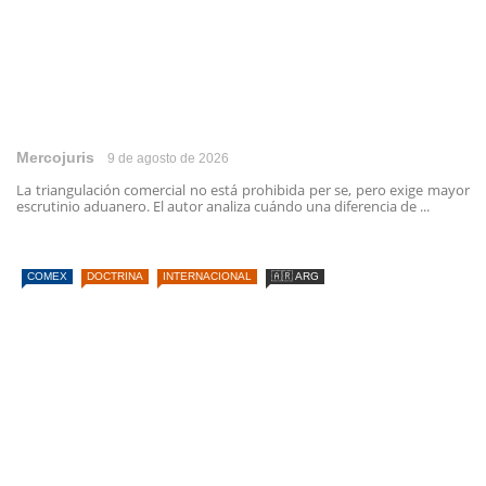
Mercojuris
9 de agosto de 2026
La triangulación comercial no está prohibida per se, pero exige mayor
escrutinio aduanero. El autor analiza cuándo una diferencia de ...
COMEX
DOCTRINA
INTERNACIONAL
🇦🇷 ARG