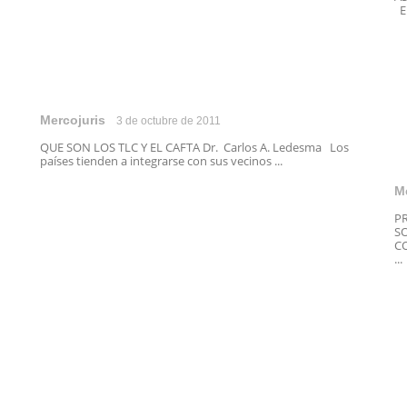
El
Mercojuris
3 de octubre de 2011
QUE SON LOS TLC Y EL CAFTA Dr. Carlos A. Ledesma Los
países tienden a integrarse con sus vecinos ...
M
P
S
CO
...