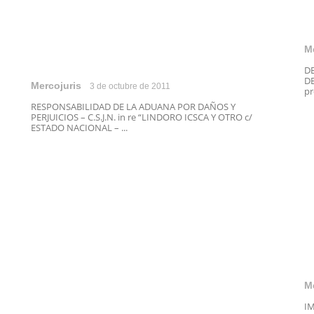
M
D
DE
Mercojuris
3 de octubre de 2011
pr
RESPONSABILIDAD DE LA ADUANA POR DAÑOS Y
PERJUICIOS – C.S.J.N. in re “LINDORO ICSCA Y OTRO c/
ESTADO NACIONAL – ...
M
I