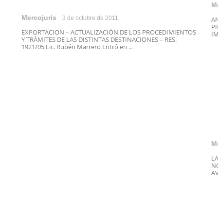
M
Mercojuris
3 de octubre de 2011
A
PR
EXPORTACION – ACTUALIZACIÓN DE LOS PROCEDIMIENTOS
IM
Y TRÁMITES DE LAS DISTINTAS DESTINACIONES – RES.
1921/05 Lic. Rubén Marrero Entró en ...
M
L
N
AV