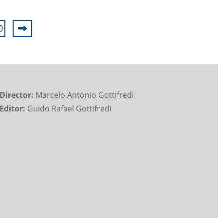
0
Director:
Marcelo Antonio Gottifredi
Editor:
Guido Rafael Gottifredi