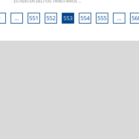
ESTADO EN DELITOS TRIBUTARIOS ...
1
…
551
552
553
554
555
…
56