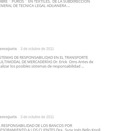
BRE ¨ PUROS ¨ EN TEXTILES, DE LA SUBDIRECCIÓN
NERAL DE TECNICA LEGAL ADUANERA ...
ercojuris
3 de octubre de 2011
ISTEMAS DE RESPONSABILIDAD EN EL TRANSPORTE
LTIMODAL DE MERCADERÍAS Dr. Erick Oms Antes de
alizar los posibles sistemas de responsabilidad ...
ercojuris
3 de octubre de 2011
A RESPONSABILIDAD DE LOS BANCOS POR
ESORAMIENTO A LOS CLIENTES Dra. Susy Inés Bello Knoll