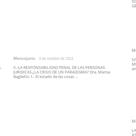
SO
GE
M
Mercojuris
3 de octubre de 2011
S
MU
L
II.-LA RESPONSABILIDAD PENAL DE LAS PERSONAS
an
JURIDICAS.¿LA CRISIS DE UN PARADIGMA? Dra. Marisa
Baglietto 1.- El estado de las cosas ...
M
L
AS