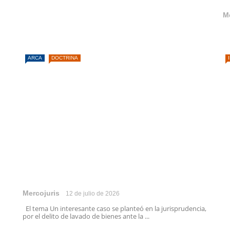
M
ARCA
DOCTRINA
Mercojuris
12 de julio de 2026
El tema Un interesante caso se planteó en la jurisprudencia,
por el delito de lavado de bienes ante la ...