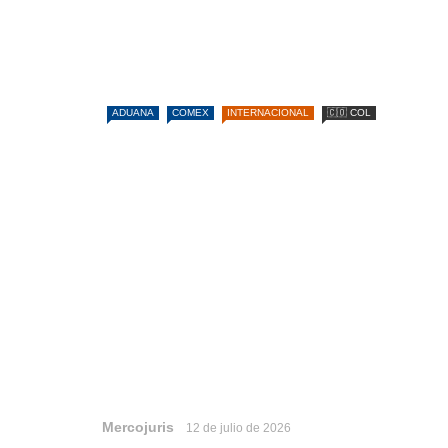
ADUANA
COMEX
INTERNACIONAL
🇨🇴 COL
Mercojuris
12 de julio de 2026