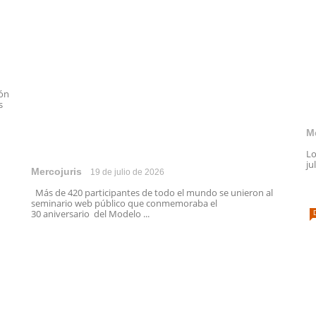
ión
s
M
Lo
ju
Mercojuris
19 de julio de 2026
Más de 420 participantes de todo el mundo se unieron al
seminario web público que conmemoraba el
30 aniversario del Modelo ...