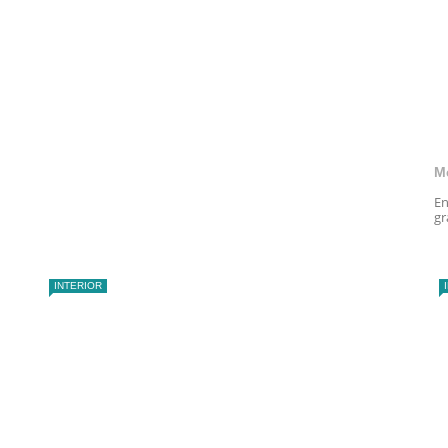
M
En
gr
INTERIOR