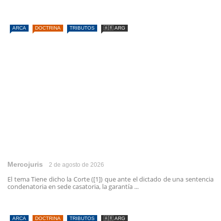
ARCA
DOCTRINA
TRIBUTOS
🇦🇷 ARG
Mercojuris
2 de agosto de 2026
El tema Tiene dicho la Corte ([1]) que ante el dictado de una sentencia
condenatoria en sede casatoria, la garantía ...
ARCA
DOCTRINA
TRIBUTOS
🇦🇷 ARG