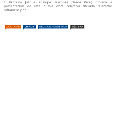
El Profesor Julio Guadalupe Básconés (desde Perú) informa la
presentación de esta nueva obra colectiva titulada “Derecho
Aduanero y del ...
DOCTRINA
LIBROS
SECCIÓN ACADÉMICA
🇧🇷 BRA