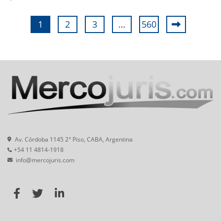
1
2
3
…
560
Av. Córdoba 1145 2° Piso, CABA, Argentina
+54 11 4814-1918
info@mercojuris.com