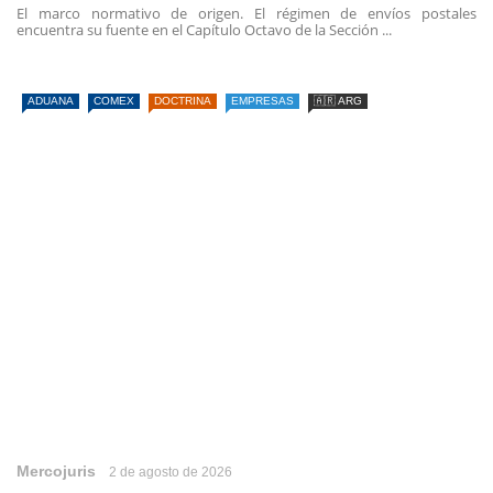
El marco normativo de origen. El régimen de envíos postales
encuentra su fuente en el Capítulo Octavo de la Sección ...
ADUANA
COMEX
DOCTRINA
EMPRESAS
🇦🇷 ARG
Mercojuris
2 de agosto de 2026