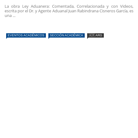
La obra Ley Aduanera: Comentada, Correlacionada y con Videos,
escrita por el Dr. y Agente Aduanal Juan Rabindrana Cisneros García, es
una ...
EVENTOS ACADÉMICOS
SECCIÓN ACADÉMICA
🇦🇷 ARG