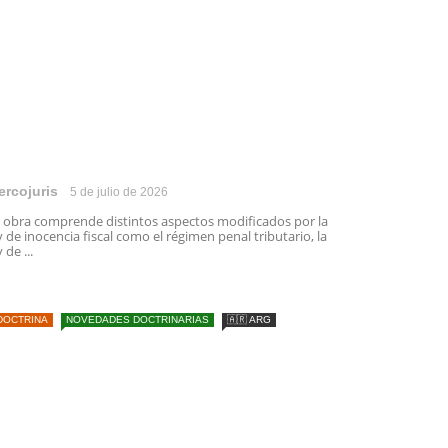
ercojuris
5 de julio de 2026
 obra comprende distintos aspectos modificados por la
y de inocencia fiscal como el régimen penal tributario, la
y de ...
DOCTRINA
NOVEDADES DOCTRINARIAS
🇦🇷 ARG