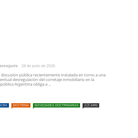
ercojuris
28 de junio de 2026
 discusión pública recientemente instalada en torno a una
entual desregulación del corretaje inmobiliario en la
pública Argentina obliga a ...
BCRA
DOCTRINA
NOVEDADES DOCTRINARIAS
🇦🇷 ARG