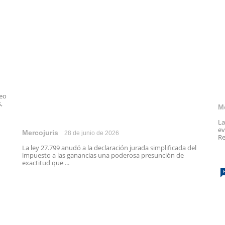
peo
,
M
La
ev
Mercojuris
28 de junio de 2026
Re
La ley 27.799 anudó a la declaración jurada simplificada del
impuesto a las ganancias una poderosa presunción de
exactitud que ...