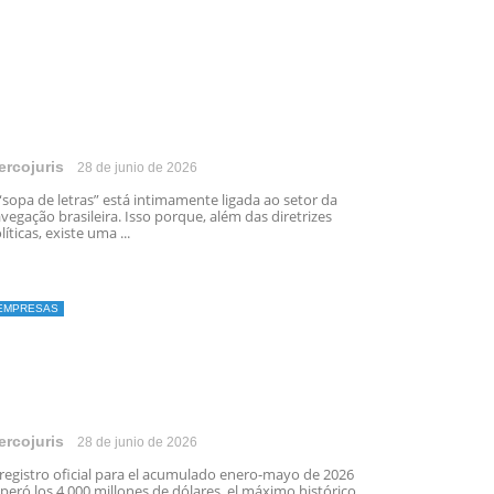
ercojuris
28 de junio de 2026
“sopa de letras” está intimamente ligada ao setor da
vegação brasileira. Isso porque, além das diretrizes
líticas, existe uma ...
EMPRESAS
ercojuris
28 de junio de 2026
 registro oficial para el acumulado enero-mayo de 2026
peró los 4.000 millones de dólares, el máximo histórico