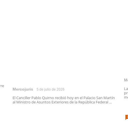
M
rre
La
Mercojuris
5 de julio de 2026
pr
mo
El Canciller Pablo Quirno recibió hoy en el Palacio San Martín
al Ministro de Asuntos Exteriores de la República Federal ...