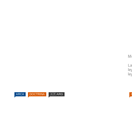
M
La
le
le
ARCA
DOCTRINA
🇦🇷 ARG