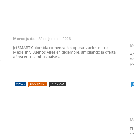
Mercojuris
28 de junio de 2026
M
JetSMART Colombia comenzará a operar vuelos entre
Medellín y Buenos Aires en diciembre, ampliando la oferta
A 
aérea entre ambos países. ...
na
A
po
ARCA
DOCTRINA
🇦🇷 ARG
M
El
su