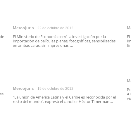
Mercojuris
M
22 de octubre de 2012
 de
El Ministerio de Economía cerró la investigación por la
El
importación de películas planas, fotográficas, sensibilizadas
im
en ambas caras, sin impresionar, ...
fi
M
Mercojuris
19 de octubre de 2012
Po
es
4.
“La unión de América Latina y el Caribe es reconocida por el
vi
resto del mundo”, expresó el canciller Héctor Timerman ...