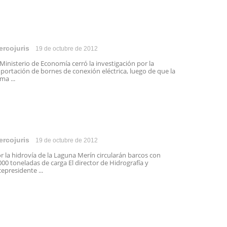
ercojuris
19 de octubre de 2012
 Ministerio de Economía cerró la investigación por la
portación de bornes de conexión eléctrica, luego de que la
rma ...
ercojuris
19 de octubre de 2012
r la hidrovía de la Laguna Merín circularán barcos con
000 toneladas de carga El director de Hidrografía y
cepresidente ...