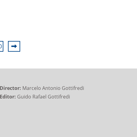
0
Director:
Marcelo Antonio Gottifredi
Editor:
Guido Rafael Gottifredi