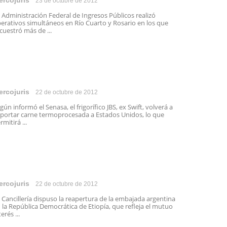
ercojuris
23 de octubre de 2012
 Administración Federal de Ingresos Públicos realizó
erativos simultáneos en Río Cuarto y Rosario en los que
cuestró más de ...
ercojuris
22 de octubre de 2012
gún informó el Senasa, el frigorífico JBS, ex Swift, volverá a
portar carne termoprocesada a Estados Unidos, lo que
rmitirá ...
ercojuris
22 de octubre de 2012
 Cancillería dispuso la reapertura de la embajada argentina
 la República Democrática de Etiopía, que refleja el mutuo
terés ...