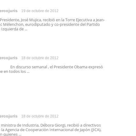
ercojuris
19 de octubre de 2012
 Presidente, José Mujica, recibió en la Torre Ejecutiva a Jean-
c Mélenchon, eurodiputado y co-presidente del Partido
 Izquierda de ...
ercojuris
18 de octubre de 2012
n discurso semanal , el Presidente Obama expresó
e en todos los ...
ercojuris
18 de octubre de 2012
 ministra de Industria, Débora Giorgi, recibió a directivos
 la Agencia de Cooperación Internacional de Japón (JICA),
n quienes ...