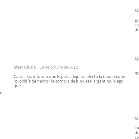
M
El
Lu
de
M
Mercojuris
18 de octubre de 2012
E
qu
Cancillería informó que España dejó sin efecto la medida que
“prohibía de hecho” la compra de biodiesel argentino, luego
que ...
de
M
La
de
co