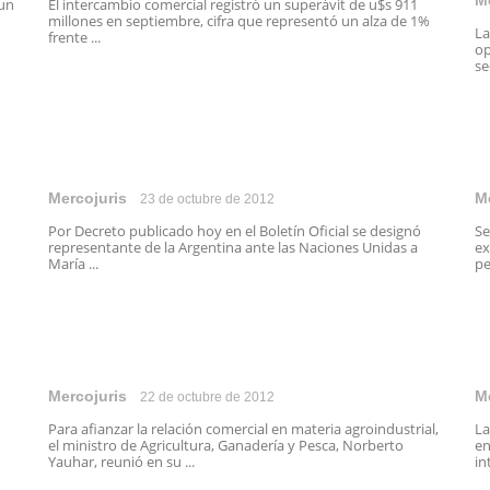
M
un
El intercambio comercial registró un superávit de u$s 911
millones en septiembre, cifra que representó un alza de 1%
La
frente ...
op
se
Mercojuris
M
23 de octubre de 2012
Por Decreto publicado hoy en el Boletín Oficial se designó
Se
representante de la Argentina ante las Naciones Unidas a
ex
María ...
pe
Mercojuris
M
22 de octubre de 2012
Para afianzar la relación comercial en materia agroindustrial,
La
el ministro de Agricultura, Ganadería y Pesca, Norberto
en
Yauhar, reunió en su ...
in