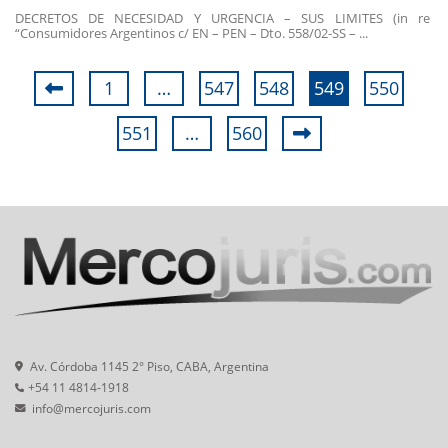
DECRETOS DE NECESIDAD Y URGENCIA – SUS LIMITES (in re
“Consumidores Argentinos c/ EN – PEN – Dto. 558/02-SS – ...
1
…
547
548
549
550
551
…
560
Av. Córdoba 1145 2° Piso, CABA, Argentina
+54 11 4814-1918
info@mercojuris.com