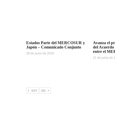
Estados Parte del MERCOSUR y
Avanza el pr
Japón – Comunicado Conjunto
del Acuerdo
entre el M
28 de junio de 2026
21 de junio de
ANT
SIG